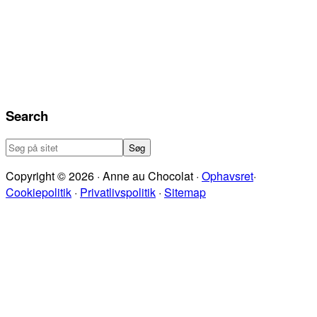
Search
Søg
på
Copyright © 2026 · Anne au Chocolat ·
Ophavsret
·
sitet
Cookiepolitik
·
Privatlivspolitik
·
Sitemap