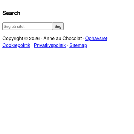
Search
Søg
på
Copyright © 2026 · Anne au Chocolat ·
Ophavsret
·
sitet
Cookiepolitik
·
Privatlivspolitik
·
Sitemap