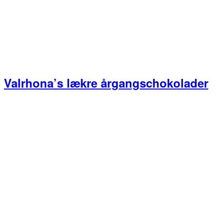
Valrhona’s lækre årgangschokolader
Primær
Sidebar