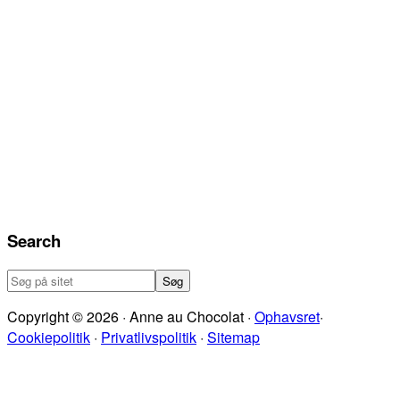
Search
Søg
på
Copyright © 2026 · Anne au Chocolat ·
Ophavsret
·
sitet
Cookiepolitik
·
Privatlivspolitik
·
Sitemap