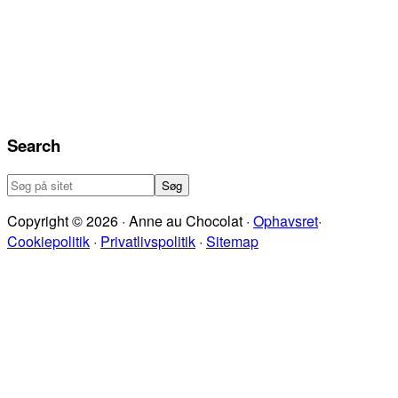
Search
Søg
på
Copyright © 2026 · Anne au Chocolat ·
Ophavsret
·
sitet
Cookiepolitik
·
Privatlivspolitik
·
Sitemap