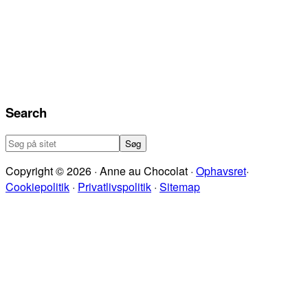
Search
Søg
på
Copyright © 2026 · Anne au Chocolat ·
Ophavsret
·
sitet
Cookiepolitik
·
Privatlivspolitik
·
Sitemap