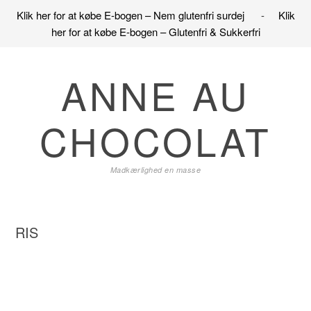
Klik her for at købe E-bogen – Nem glutenfri surdej
-
Klik
her for at købe E-bogen – Glutenfri & Sukkerfri
Gå
Skip
Gå
direkte
til
direkte
ANNE AU
til
indhold
til
primær
primær
CHOCOLAT
navigation
sidebar
Madkærlighed en masse
RIS