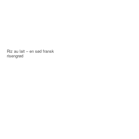
Riz au lait – en sød fransk
risengrød