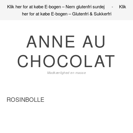
Klik her for at købe E-bogen – Nem glutenfri surdej
-
Klik
her for at købe E-bogen – Glutenfri & Sukkerfri
Gå
Skip
Gå
direkte
til
direkte
ANNE AU
til
indhold
til
primær
primær
CHOCOLAT
navigation
sidebar
Madkærlighed en masse
ROSINBOLLE