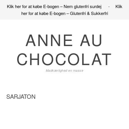
Klik her for at købe E-bogen – Nem glutenfri surdej
-
Klik
her for at købe E-bogen – Glutenfri & Sukkerfri
Gå
Skip
Gå
direkte
til
direkte
ANNE AU
til
indhold
til
primær
primær
CHOCOLAT
navigation
sidebar
Madkærlighed en masse
SARJATON