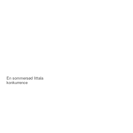
En sommersød Iittala
konkurrence