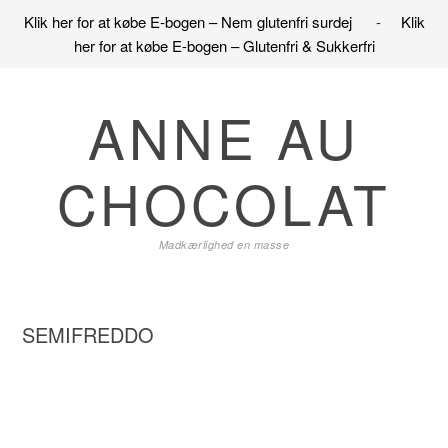
Klik her for at købe E-bogen – Nem glutenfri surdej
-
Klik
her for at købe E-bogen – Glutenfri & Sukkerfri
Gå
Skip
Gå
direkte
til
direkte
ANNE AU
til
indhold
til
primær
primær
CHOCOLAT
navigation
sidebar
Madkærlighed en masse
SEMIFREDDO