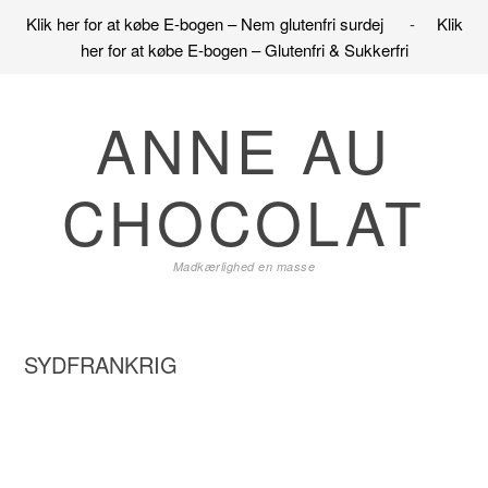
Klik her for at købe E-bogen – Nem glutenfri surdej
-
Klik
her for at købe E-bogen – Glutenfri & Sukkerfri
Gå
Skip
Gå
direkte
til
direkte
ANNE AU
til
indhold
til
primær
primær
CHOCOLAT
navigation
sidebar
Madkærlighed en masse
SYDFRANKRIG