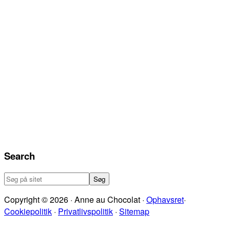
Search
Søg
på
Copyright © 2026 · Anne au Chocolat ·
Ophavsret
·
sitet
Cookiepolitik
·
Privatlivspolitik
·
Sitemap