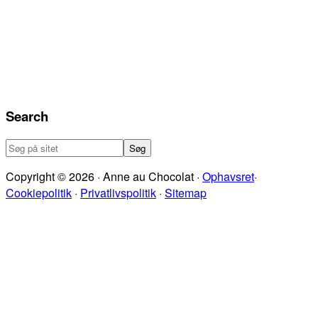
Search
Søg
på
Copyright © 2026 · Anne au Chocolat ·
Ophavsret
·
sitet
Cookiepolitik
·
Privatlivspolitik
·
Sitemap