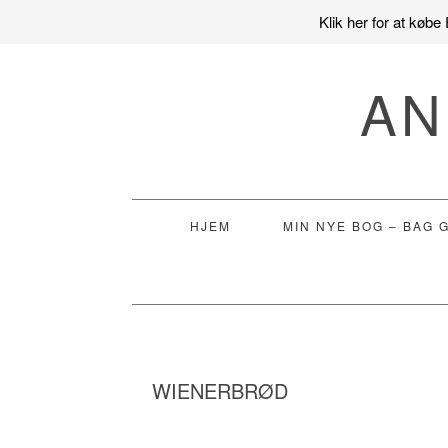
Klik her for at køb
Gå
Skip
Gå
direkte
til
direkte
AN
til
indhold
til
primær
primær
navigation
sidebar
HJEM
MIN NYE BOG – BAG 
WIENERBRØD