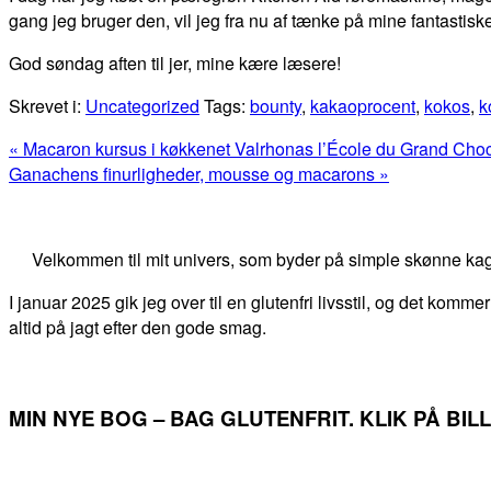
gang jeg bruger den, vil jeg fra nu af tænke på mine fantastisk
God søndag aften til jer, mine kære læsere!
Skrevet i:
Uncategorized
Tags:
bounty
,
kakaoprocent
,
kokos
,
k
Previous
« Macaron kursus i køkkenet Valrhonas l’École du Grand Choc
Post:
Next
Ganachens finurligheder, mousse og macarons »
Post:
Primær
Sidebar
Velkommen til mit univers, som byder på simple skønne kag
I januar 2025 gik jeg over til en glutenfri livsstil, og det kommer
altid på jagt efter den gode smag.
MIN NYE BOG – BAG GLUTENFRIT. KLIK PÅ BI