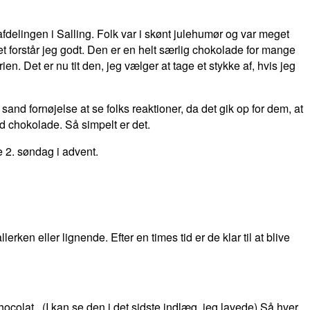
afdelingen i Salling. Folk var i skønt julehumør og var meget
 forstår jeg godt. Den er en helt særlig chokolade for mange
n. Det er nu tit den, jeg vælger at tage et stykke af, hvis jeg
and fornøjelse at se folks reaktioner, da det gik op for dem, at
 chokolade. Så simpelt er det.
e 2. søndag i advent.
ken eller lignende. Efter en times tid er de klar til at blive
colat. (I kan se den i det sidste indlæg, jeg lavede) Så hver