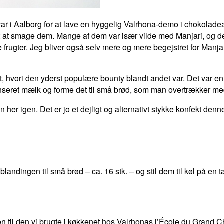
 var i Aalborg for at lave en hyggelig Valrhona-demo i chokolade
 at smage dem. Mange af dem var især vilde med Manjari, og det
frugter. Jeg bliver også selv mere og mere begejstret for Manjarie
, hvori den yderst populære bounty blandt andet var. Det var en s
eret mælk og forme det til små brød, som man overtrækker med
 her igen. Det er jo et dejligt og alternativt stykke konfekt denn
gen til små brød – ca. 16 stk. – og stil dem til køl på en taller
til den vi brugte i køkkenet hos Valrhonas l’École du Grand Cho