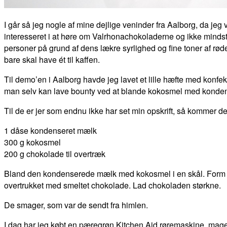
I går så jeg nogle af mine dejlige veninder fra Aalborg, da jeg
interesseret i at høre om Valrhonachokoladerne og ikke mindst
personer på grund af dens lækre syrlighed og fine toner af røde 
bare skal have ét til kaffen.
Til demo’en i Aalborg havde jeg lavet et lille hæfte med konfekt
man selv kan lave bounty ved at blande kokosmel med kondens
Til de er jer som endnu ikke har set min opskrift, så kommer den
1 dåse kondenseret mælk
300 g kokosmel
200 g chokolade til overtræk
Bland den kondenserede mælk med kokosmel i en skål. Form blandin
overtrukket med smeltet chokolade. Lad chokoladen størkne.
De smager, som var de sendt fra himlen.
I dag har jeg købt en pæregrøn Kitchen Aid røremaskine, magen 