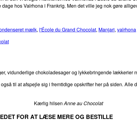
e dage hos Valrhona i Frankrig. Men det ville jeg nok gøre allige
ondenseret mælk
,
l'École du Grand Chocolat
,
Manjari
,
valrhona
olat
er, vidunderlige chokoladesager og lykkebringende lækkerier me
 også til at afspejle sig i fremtidige opskrifter her på siden. Alle
Kærlig hilsen
Anne au Chocolat
LLEDET FOR AT LÆSE MERE OG BESTILLE