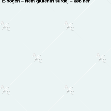
E-bogen – Nem glutenfri surdej – køb her