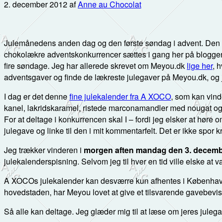
2. december 2012
af
Anne au Chocolat
Julemånedens anden dag og den første søndag i advent. Den fine 
chokolækre adventskonkurrencer sættes i gang her på blogge
fire søndage. Jeg har allerede skrevet om Meyou.dk
lige her
, 
adventsgaver og finde de lækreste julegaver på Meyou.dk, og jeg
I dag er det denne
fine julekalender fra A XOCO
, som kan vin
kanel, lakridskaramel, ristede marconamandler med nougat og
For at deltage i konkurrencen skal I – fordi jeg elsker at høre 
julegave og linke til den i mit kommentarfelt. Det er ikke spor 
Jeg trækker vinderen i
morgen aften mandag den 3. decembe
julekalenderspisning. Selvom jeg til hver en tid ville elske at 
A XOCOs julekalender kan desværre kun afhentes i København. Me
hovedstaden, har Meyou lovet at give et tilsvarende gavebevi
Så alle kan deltage. Jeg glæder mig til at læse om jeres jule