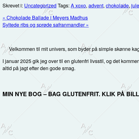
Skrevet i:
Uncategorized
Tags:
A xoxo
,
advent
,
chokolade
,
jul
Previous
« Chokolade Ballade i Meyers Madhus
Post:
Next
Syltede ribs og sprøde safranmandler »
Post:
Primær
Sidebar
Velkommen til mit univers, som byder på simple skønne kag
I januar 2025 gik jeg over til en glutenfri livsstil, og det kommer
altid på jagt efter den gode smag.
MIN NYE BOG – BAG GLUTENFRIT. KLIK PÅ BI