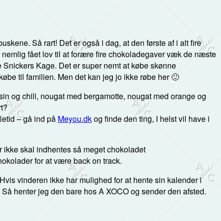
ne. Så rart! Det er også i dag, at den første af i alt fire
g nemlig fået lov til at forære fire chokoladegaver væk de næste
 Snickers Kage. Det er super nemt at købe skønne
øbe til familien. Men det kan jeg jo ikke røbe her 🙂
sin og chili, nougat med bergamotte, nougat med orange og
rt?
uletid – gå ind på
Meyou.dk
og finde den ting, I helst vil have i
r ikke skal indhentes så meget chokoladet
chokolader for at være back on track.
vis vinderen ikke har mulighed for at hente sin kalender i
n. Så henter jeg den bare hos A XOCO og sender den afsted.