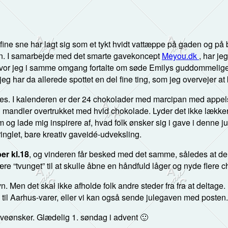
sne har lagt sig som et tykt hvidt vattæppe på gaden og på buske
n. I samarbejde med det smarte gavekoncept
Meyou.dk
, har je
hvor jeg i samme omgang fortalte om søde Emilys guddommelige
 har da allerede spottet en del fine ting, som jeg overvejer at k
des. I kalenderen er der 24 chokolader med marcipan med appel
 mandler overtrukket med hvid chokolade. Lyder det ikke lække
om og lade mig inspirere af, hvad folk ønsker sig i gave i denne j
kringlet, bare kreativ gaveidé-udveksling.
r kl.18
, og vinderen får besked med det samme, således at de
være “tvunget” til at skulle åbne en håndfuld låger og nyde flere 
n det skal ikke afholde folk andre steder fra fra at deltage. H
s til Aarhus-varer, eller vi kan også sende julegaven med poste
gaveønsker. Glædelig 1. søndag i advent 🙂