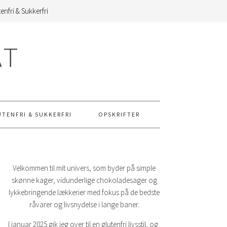
enfri & Sukkerfri
AT
UTENFRI & SUKKERFRI
OPSKRIFTER
Velkommen til mit univers, som byder på simple
skønne kager, vidunderlige chokoladesager og
lykkebringende lækkerier med fokus på de bedste
råvarer og livsnydelse i lange baner.
I januar 2025 gik jeg over til en glutenfri livsstil, og