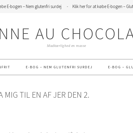
 købe E-bogen – Nem glutenfri surdej
-
Klik her for at købe E-bogen – Glut
NNE AU CHOCOL
Madkærlighed en masse
NFRIT
E-BOG – NEM GLUTENFRI SURDEJ
E-BOG – GL
IG TIL EN AF JER DEN 2.