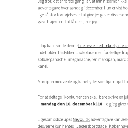
Jeg tror, det er første gang i år, at min nissemor ik
adventsgave hver søndag i december. Hun er vist hos 
lige så stor fornøjelse ved at give jer gaver disse 
gave højere end at få dem, tror jeg.
I dag kan I vinde denne
fine æske med lækre fyldte 
indeholder 16 stykker chokolade med forskellige f
solbærganache, limeganache, ren marcipan, marc
kanel.
Marcipan med æble og kanel lyder som lige noget fo
For at deltage i konkurrencen skal I bare skrive en ju
–
mandag den 10. december kl.18
– og jeg giver
Ligesom sidste uges
Meyou.dk
adventsgave kan æske
desværre kun hentes i Jægersborggade i København. M