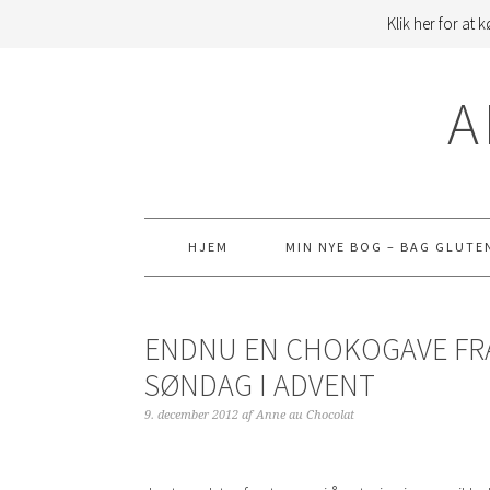
Klik her for at
Gå
Skip
Gå
direkte
til
direkte
A
til
indhold
til
primær
primær
navigation
sidebar
HJEM
MIN NYE BOG – BAG GLUTE
ENDNU EN CHOKOGAVE FRA M
SØNDAG I ADVENT
9. december 2012
af
Anne au Chocolat