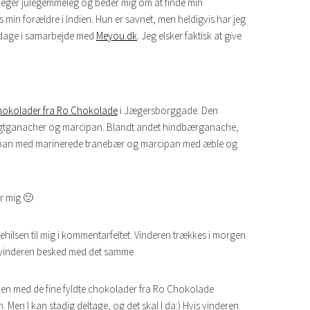
ke leger julegemmeleg og beder mig om at finde min
min forældre i Indien. Hun er savnet, men heldigvis har jeg
søndage i samarbejde med
Meyou.dk
. Jeg elsker faktisk at give
chokolader fra Ro Chokolade
i Jægersborggade. Den
rugtganacher og marcipan. Blandt andet hindbærganache,
ipan med marinerede tranebær og marcipan med æble og
r mig 🙂
lehilsen til mig i kommentarfeltet. Vinderen trækkes i morgen
 vinderen besked med det samme.
n med de fine fyldte chokolader fra Ro Chokolade
en I kan stadig deltage, og det skal I da:) Hvis vinderen