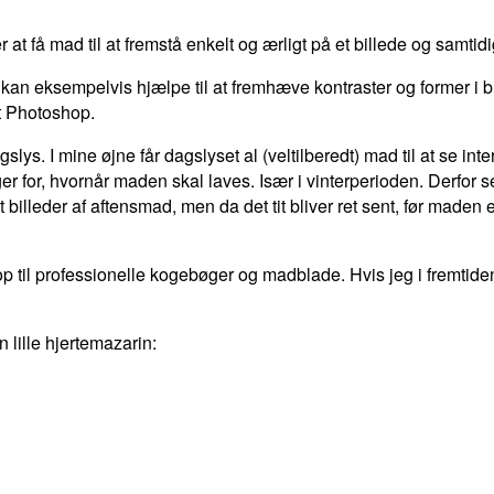
r at få mad til at fremstå enkelt og ærligt på et billede og samtid
eksempelvis hjælpe til at fremhæve kontraster og former i bill
gt Photoshop.
. I mine øjne får dagslyset al (veltilberedt) mad til at se intere
 for, hvornår maden skal laves. Især i vinterperioden. Derfor se
illeder af aftensmad, men da det tit bliver ret sent, før maden er 
p til professionelle kogebøger og madblade. Hvis jeg i fremtid
 lille hjertemazarin: