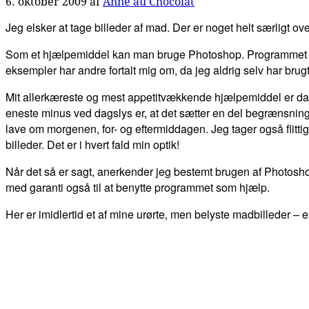
6. oktober 2009
af
Anne au Chocolat
Jeg elsker at tage billeder af mad. Der er noget helt særligt ove
Som et hjælpemiddel kan man bruge Photoshop. Programmet kan 
eksempler har andre fortalt mig om, da jeg aldrig selv har bru
Mit allerkæreste og mest appetitvækkende hjælpemiddel er dagslys
eneste minus ved dagslys er, at det sætter en del begrænsninger
lave om morgenen, for- og eftermiddagen. Jeg tager også flittigt b
billeder. Det er i hvert fald min optik!
Når det så er sagt, anerkender jeg bestemt brugen af Photosho
med garanti også til at benytte programmet som hjælp.
Her er imidlertid et af mine urørte, men belyste madbilleder – en