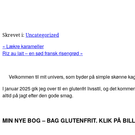
Skrevet i:
Uncategorized
Previous
« Lækre karameller
Post:
Next
Riz au lait – en sød fransk risengrød »
Post:
Primær
Sidebar
Velkommen til mit univers, som byder på simple skønne kag
I januar 2025 gik jeg over til en glutenfri livsstil, og det kommer
altid på jagt efter den gode smag.
MIN NYE BOG – BAG GLUTENFRIT. KLIK PÅ BI