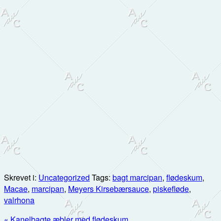
Skrevet i:
Uncategorized
Tags:
bagt marcipan
,
flødeskum
,
Macae
,
marcipan
,
Meyers Kirsebærsauce
,
piskefløde
,
valrhona
Previous
« Kanelbagte æbler med flødeskum