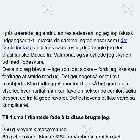
I går kreerede jeg endnu en reste-dessert, og jeg tog faktisk
udgangspunkt i præcis de samme ingredienser som i
det
første indlæg
om julens søde rester, dog brugte jeg den
brasilianske Macaé fra Valrhona, og så byttede jeg skyr’en
ud med flødeskum.
Dette indlæg blev til – lige som det sidste – fordi jeg ikke kan
fordrage at smide mad ud. Det gør noget så ondt i mit
madhjerte. Men indlægget handler i lige så høj grad om at
vise jer, hvor hurtigt man kan lave en lækker og comfort-agtig
dessert ud fra få gode råvarer. Det behøver slet ikke være så
kompliceret.
Til 4 små firkantede fade à la disse brugte jeg:
250 g Meyers kirsebærsauce
80 g chokolade, Macaé 62% fra Valrhona, grofthakket