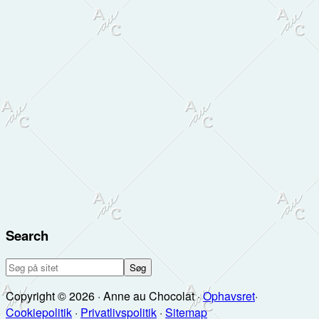
Search
Søg
på
Copyright © 2026 · Anne au Chocolat ·
Ophavsret
·
sitet
Cookiepolitik
·
Privatlivspolitik
·
Sitemap