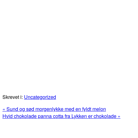
Skrevet i:
Uncategorized
Previous
« Sund og sød morgenlykke med en fyldt melon
Post:
Next
Hvid chokolade panna cotta fra Lykken er chokolade »
Post:
Primær