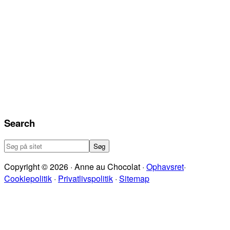
Search
Søg
på
Copyright © 2026 · Anne au Chocolat ·
Ophavsret
·
sitet
Cookiepolitik
·
Privatlivspolitik
·
Sitemap