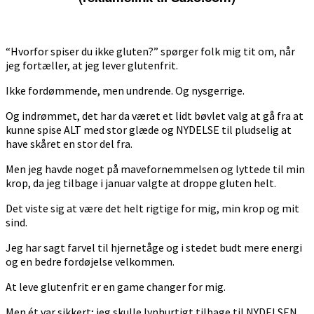
“Hvorfor spiser du ikke gluten?” spørger folk mig tit om, når
jeg fortæller, at jeg lever glutenfrit.
Ikke fordømmende, men undrende. Og nysgerrige.
Og indrømmet, det har da været et lidt bøvlet valg at gå fra at
kunne spise ALT med stor glæde og NYDELSE til pludselig at
have skåret en stor del fra.
Men jeg havde noget på mavefornemmelsen og lyttede til min
krop, da jeg tilbage i januar valgte at droppe gluten helt.
Det viste sig at være det helt rigtige for mig, min krop og mit
sind.
Jeg har sagt farvel til hjernetåge og i stedet budt mere energi
og en bedre fordøjelse velkommen.
At leve glutenfrit er en game changer for mig.
Men ét var sikkert; jeg skulle lynhurtigt tilbage til NYDELSEN