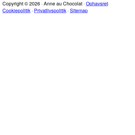
Copyright © 2026 · Anne au Chocolat ·
Ophavsret
·
sitet
Cookiepolitik
·
Privatlivspolitik
·
Sitemap