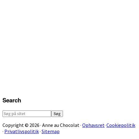
Search
Søg
på
Copyright © 2026 · Anne au Chocolat ·
Ophavsret
·
Cookiepolitik
sitet
·
Privatlivspolitik
·
Sitemap