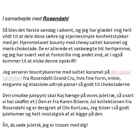
I samarbejde med
Rosendahl
Så blev det første søndag i advent, og jeg har glædet mig helt
vildt til at dele disse lækre og stjernesimple konfektstykker
med jer. Hjemmelavet bounty med chewy saltet karamel og
mørk chokolade. De er allerede et vaskeægte hit herhjemme,
og jeg har svært ved at forestille mig andet end, at I også
kommer til at elske denne opskrift!
Jeg serverer bountybarerne med saltet karamel på
den ovale
tallerken
fra Rosendahl Grand Cru, hvis fine form, enkle,
elegante og klassiske udtryk passer så godt til chokoladerne.
Den smukke julepynt skal Kaj hænge på vores juletræ, så snart
vi har skaffet et:) Den er fra Karen Blixens Jul kollektionen fra
Rosendahl og er designet af Ole Kortzau, Jeg bliver i så godt
julehumør og helt nostalgisk af at kigge på den.
Åh, du søde juletid, jeg er tosset med dig!