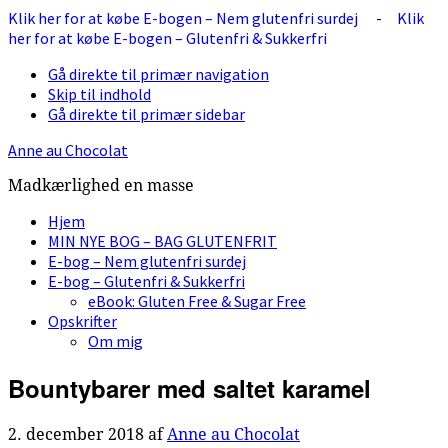
Klik her for at købe E-bogen – Nem glutenfri surdej
-
Klik
her for at købe E-bogen – Glutenfri & Sukkerfri
Gå direkte til primær navigation
Skip til indhold
Gå direkte til primær sidebar
Anne au Chocolat
Madkærlighed en masse
Hjem
MIN NYE BOG – BAG GLUTENFRIT
E-bog – Nem glutenfri surdej
E-bog – Glutenfri & Sukkerfri
eBook: Gluten Free & Sugar Free
Opskrifter
Om mig
Bountybarer med saltet karamel
2. december 2018
af
Anne au Chocolat