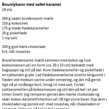
Bountybarer med saltet karamel
18 stk.
200 g sødet kondenseret mælk
150 g kokosmel
175 g bløde flødekarameller
20 g piskefløde
1 nip salt
200 g god mørk chokolade
Evt. lidt rosastøv
Bland kondenseret mælk sammen med kokos og tryk
kokosmassen ud i en form (ca. 20 x 10 cm) beklædt med
bagepapir og stil på køl. Kom flødekarameller og piskefløde i
en tykbundet gryde. Lad flødekaramellerne smelte langsomt i
fløden ved medium varme under omrøring, og det må gerne
lige nå at småkoge kort. Smag til med salt. Fordel
saltkaramellen på kokosmassen og stil den på køl i et par
timer. Smelt (og temperer gerne) den mørke chokolade og
skær kokos-karamelfirkanten ud i 18 lige store barer. Dyp dem i
chokoladen og pensle evt. med rosastøv, når chokoladen er
størknet. Opbevar på køl indtil servering.