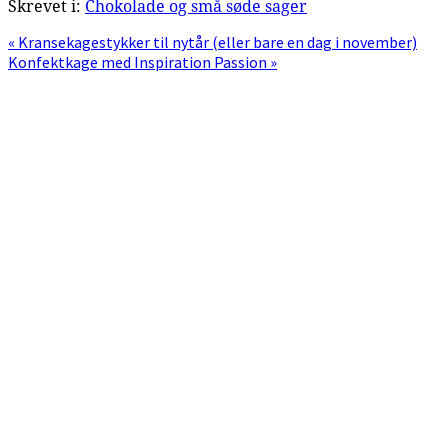
Skrevet i:
Chokolade og små søde sager
Previous
« Kransekagestykker til nytår (eller bare en dag i november)
Post:
Next
Konfektkage med Inspiration Passion »
Post:
Primær
Sidebar