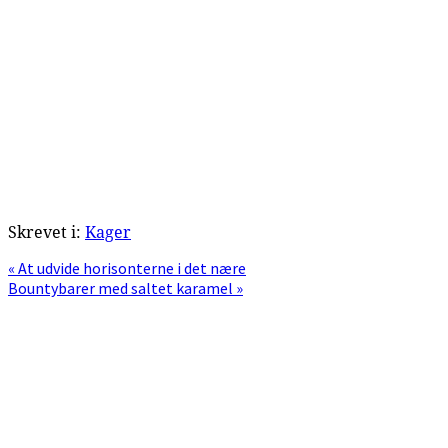
Skrevet i:
Kager
Previous
« At udvide horisonterne i det nære
Post:
Next
Bountybarer med saltet karamel »
Post:
Primær
Sidebar