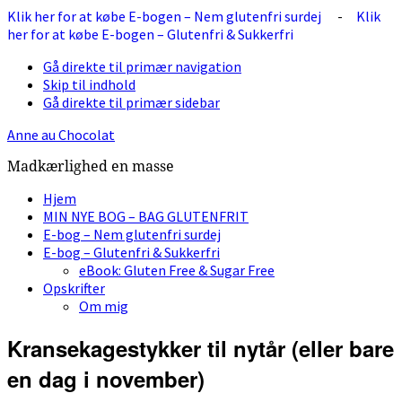
Klik her for at købe E-bogen – Nem glutenfri surdej
-
Klik
her for at købe E-bogen – Glutenfri & Sukkerfri
Gå direkte til primær navigation
Skip til indhold
Gå direkte til primær sidebar
Anne au Chocolat
Madkærlighed en masse
Hjem
MIN NYE BOG – BAG GLUTENFRIT
E-bog – Nem glutenfri surdej
E-bog – Glutenfri & Sukkerfri
eBook: Gluten Free & Sugar Free
Opskrifter
Om mig
Kransekagestykker til nytår (eller bare
en dag i november)