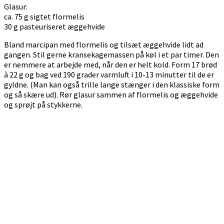
Glasur:
ca. 75 g sigtet flormelis
30 g pasteuriseret æggehvide
Bland marcipan med flormelis og tilsæt æggehvide lidt ad
gangen. Stil gerne kransekagemassen på køl i et par timer. Den
er nemmere at arbejde med, når den er helt kold. Form 17 brød
à 22 g og bag ved 190 grader varmluft i 10-13 minutter til de er
gyldne. (Man kan også trille lange stænger i den klassiske form
og så skære ud). Rør glasur sammen af flormelis og æggehvide
og sprøjt på stykkerne.