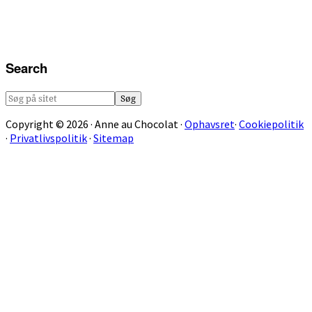
Search
Søg
på
Copyright © 2026 · Anne au Chocolat ·
Ophavsret
·
Cookiepolitik
sitet
·
Privatlivspolitik
·
Sitemap