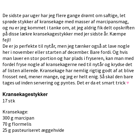
De sidste par uger har jeg flere gange drømt om saftige, let
sprøde stykker af kransekage med masser af marcipansmag,
og nu er jeg kommet i tanke om, at jeg aldrig fik delt opskriften
på disse lækre kransekagestykker med jer sidste år. Kæmpe
fejl!
De er jo perfekte til nytår, men jeg tænker også at lave nogle
her i november eller starten af december. Bare fordi. Og hvis
man laver en stor portion og har plads i fryseren, kan man med
fordel fryse nogle af kransekagerne ned til nytår og krydse det
af listen allerede. Kransekage har nemlig rigtig godt af at blive
frosset ned, mener mange, og jeg er helt enig. Så skal den bare
tages ud inden servering og pyntes. Det er da et smart trick
♥
Kransekagestykker
17 stk
Kransekage:
300 g marcipan
70 g flormelis
25 g pasteuriseret æggehvide