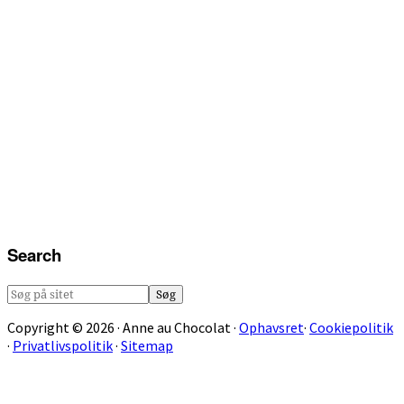
Search
Søg
på
Copyright © 2026 · Anne au Chocolat ·
Ophavsret
·
Cookiepolitik
sitet
·
Privatlivspolitik
·
Sitemap