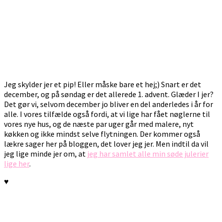
Jeg skylder jer et pip! Eller måske bare et hej;) Snart er det
december, og på søndag er det allerede 1. advent. Glæder I jer?
Det gør vi, selvom december jo bliver en del anderledes i år for
alle. I vores tilfælde også fordi, at vi lige har fået nøglerne til
vores nye hus, og de næste par uger går med malere, nyt
køkken og ikke mindst selve flytningen. Der kommer også
lækre sager her på bloggen, det lover jeg jer. Men indtil da vil
jeg lige minde jer om, at
jeg har samlet alle min søde julerier
lige her
.
♥