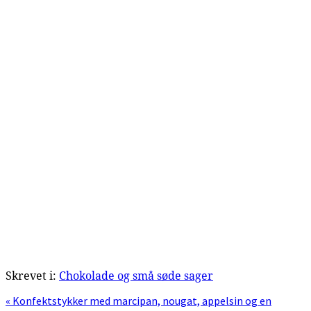
Skrevet i:
Chokolade og små søde sager
Previous
« Konfektstykker med marcipan, nougat, appelsin og en