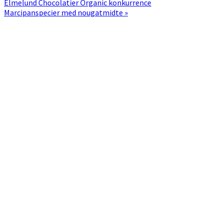
Post:
Elmelund Chocolatier Organic konkurrence
Next
Marcipanspecier med nougatmidte »
Post:
Primær
Sidebar