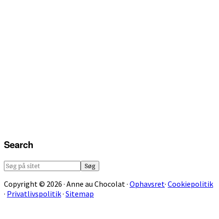
Search
Søg
på
Copyright © 2026 · Anne au Chocolat ·
Ophavsret
·
Cookiepolitik
sitet
·
Privatlivspolitik
·
Sitemap