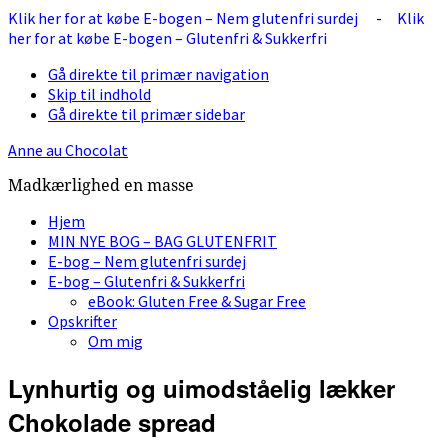
Klik her for at købe E-bogen – Nem glutenfri surdej
-
Klik
her for at købe E-bogen – Glutenfri & Sukkerfri
Gå direkte til primær navigation
Skip til indhold
Gå direkte til primær sidebar
Anne au Chocolat
Madkærlighed en masse
Hjem
MIN NYE BOG – BAG GLUTENFRIT
E-bog – Nem glutenfri surdej
E-bog – Glutenfri & Sukkerfri
eBook: Gluten Free & Sugar Free
Opskrifter
Om mig
Lynhurtig og uimodståelig lækker
Chokolade spread