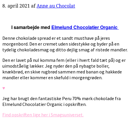
8. april 2021
af
Anne au Chocolat
I samarbejde med
Elmelund Chocolatier Organic
Denne chokolade spread er et sandt musthave på jeres
morgenbord. Den er cremet uden sidestykke og byder på en
tydelig chokoladesmag og ditto dejlig smag af ristede mandler.
Den er lavet på nul komma fem (eller i hvert fald tæt på) og er
uimodståelig lækker. Jeg nyder den på nybagte boller,
knækbrød, en skive rugbrød sammen med banan og hakkede
mandler eller kommer en skefuld i morgengrøden.
♥
Jeg har brugt den fantastiske Peru 70% mørk chokolade fra
Elmelund Chocolatier Organic i opskriften.
Find opskriften lige her i Smagsuniverset.