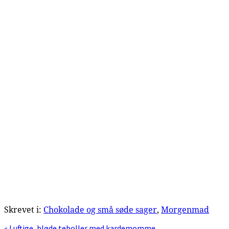
Skrevet i:
Chokolade og små søde sager
,
Morgenmad
Previous
« Luftige, bløde teboller med kardemomme