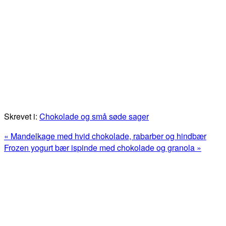
Skrevet i:
Chokolade og små søde sager
Previous
« Mandelkage med hvid chokolade, rabarber og hindbær
Post:
Next
Frozen yogurt bær ispinde med chokolade og granola »
Post:
Primær
Sidebar