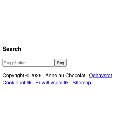
Search
Søg
på
Copyright © 2026 · Anne au Chocolat ·
Ophavsret
·
sitet
Cookiepolitik
·
Privatlivspolitik
·
Sitemap