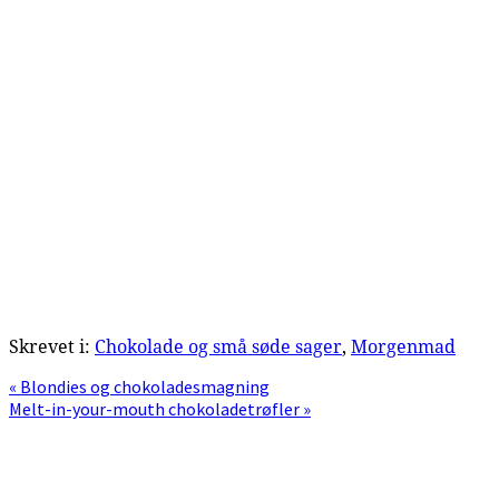
Skrevet i:
Chokolade og små søde sager
,
Morgenmad
Previous
« Blondies og chokoladesmagning
Post:
Next
Melt-in-your-mouth chokoladetrøfler »
Post:
Primær
Sidebar