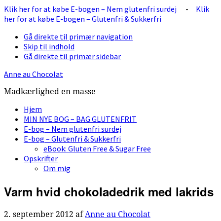
Klik her for at købe E-bogen – Nem glutenfri surdej
-
Klik
her for at købe E-bogen – Glutenfri & Sukkerfri
Gå direkte til primær navigation
Skip til indhold
Gå direkte til primær sidebar
Anne au Chocolat
Madkærlighed en masse
Hjem
MIN NYE BOG – BAG GLUTENFRIT
E-bog – Nem glutenfri surdej
E-bog – Glutenfri & Sukkerfri
eBook: Gluten Free & Sugar Free
Opskrifter
Om mig
Varm hvid chokoladedrik med lakrids
2. september 2012
af
Anne au Chocolat