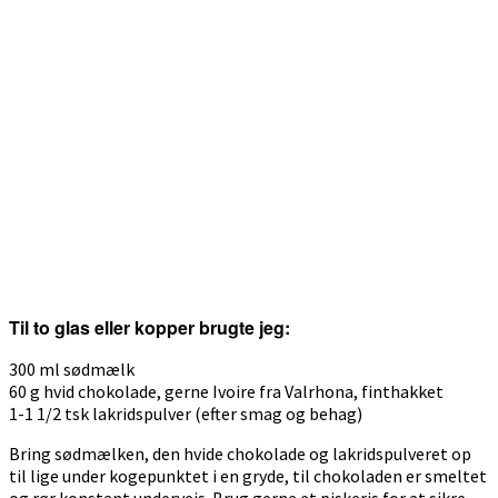
Til to glas eller kopper brugte jeg:
300 ml sødmælk
60 g hvid chokolade, gerne Ivoire fra Valrhona, finthakket
1-1 1/2 tsk lakridspulver (efter smag og behag)
Bring sødmælken, den hvide chokolade og lakridspulveret op
til lige under kogepunktet i en gryde, til chokoladen er smeltet
og rør konstant undervejs. Brug gerne et piskeris for at sikre