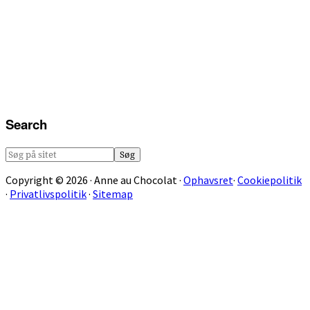
Search
Søg
på
Copyright © 2026 · Anne au Chocolat ·
Ophavsret
·
Cookiepolitik
sitet
·
Privatlivspolitik
·
Sitemap