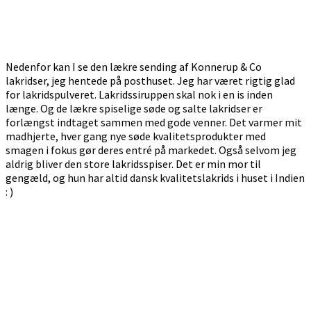
Nedenfor kan I se den lækre sending af Konnerup & Co
lakridser, jeg hentede på posthuset. Jeg har været rigtig glad
for lakridspulveret. Lakridssiruppen skal nok i en is inden
længe. Og de lækre spiselige søde og salte lakridser er
forlængst indtaget sammen med gode venner. Det varmer mit
madhjerte, hver gang nye søde kvalitetsprodukter med
smagen i fokus gør deres entré på markedet. Også selvom jeg
aldrig bliver den store lakridsspiser. Det er min mor til
gengæld, og hun har altid dansk kvalitetslakrids i huset i Indien
: )