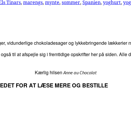
Els Tinars
,
marengs
,
mynte
,
sommer
,
Spanien
,
yoghurt
,
yo
er, vidunderlige chokoladesager og lykkebringende lækkerier me
 også til at afspejle sig i fremtidige opskrifter her på siden. Alle
Kærlig hilsen
Anne au Chocolat
LLEDET FOR AT LÆSE MERE OG BESTILLE