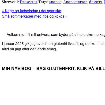
Skrevet i:
Desserter
Tags:
ananas
,
Ananastartar
,
dessert
,
Previous
« Kage og fødselsdag i det spanske
Post:
Next
Små sommerkager med ribs og kokos »
Post:
Primær
Sidebar
Velkommen til mit univers, som byder på simple skønne kag
I januar 2025 gik jeg over til en glutenfri livsstil, og det kommer
altid på jagt efter den gode smag.
MIN NYE BOG – BAG GLUTENFRIT. KLIK PÅ BI