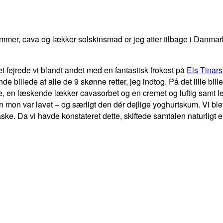
ommer, cava og lækker solskinsmad er jeg atter tilbage i Danmar
et fejrede vi blandt andet med en fantastisk frokost på
Els Tinars
lede af alle de 9 skønne retter, jeg indtog. På det lille billede
, en læskende lækker cavasorbet og en cremet og luftig samt let
 mon var lavet – og særligt den dér dejlige yoghurtskum. Vi bl
ke. Da vi havde konstateret dette, skiftede samtalen naturligt 