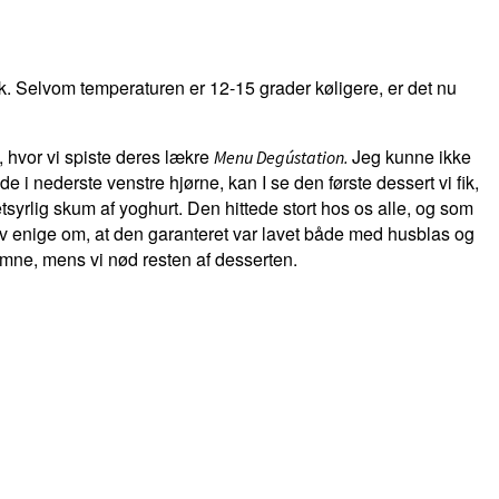
k. Selvom temperaturen er 12-15 grader køligere, er det nu
, hvor vi spiste deres lækre
Jeg kunne ikke
Menu Degústation.
 i nederste venstre hjørne, kan I se den første dessert vi fik,
syrlig skum af yoghurt. Den hittede stort hos os alle, og som
ev enige om, at den garanteret var lavet både med husblas og
emne, mens vi nød resten af desserten.