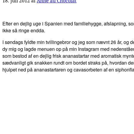
18. juli 2012
af
Anne au Chocolat
Efter en dejlig uge i Spanien med familiehygge, afslapning, s
ikke så ringe endda.
I søndags fyldte min tvillingebror og jeg som nævnt 26 år, og d
dy mig og lagde menuen op på min Instagram med nedenstående bil
som bestod af en dejlig frisk ananastartar med aromatisk mynte
sædvanligt gik snakken rundt om bordet straks på, hvordan den
hjulpet ned på ananastartaren og cavasorbeten af en siphonflas