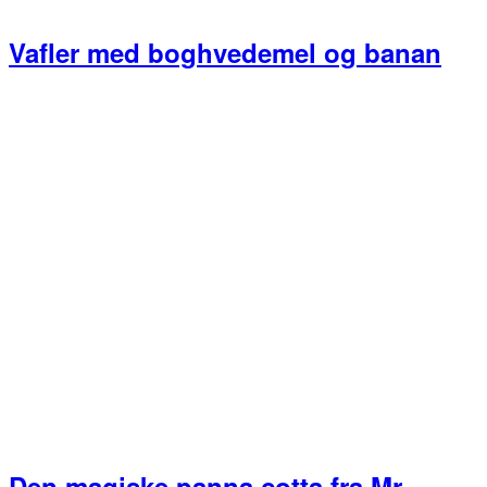
Vafler med boghvedemel og banan
Den magiske panna cotta fra Mr.