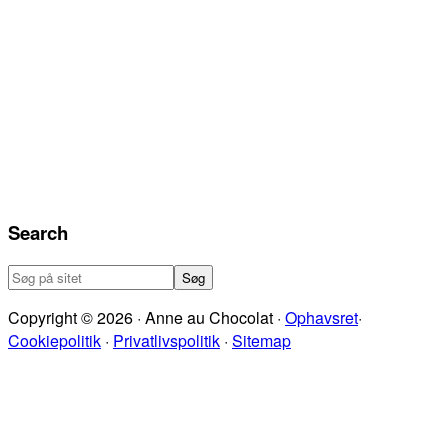
Search
Søg
på
Copyright © 2026 · Anne au Chocolat ·
Ophavsret
·
sitet
Cookiepolitik
·
Privatlivspolitik
·
Sitemap