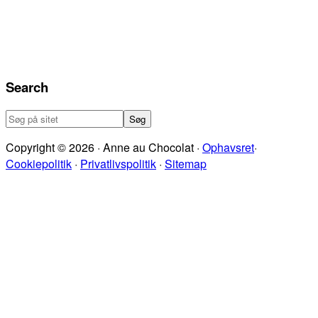
Search
Søg
på
Copyright © 2026 · Anne au Chocolat ·
Ophavsret
·
sitet
Cookiepolitik
·
Privatlivspolitik
·
Sitemap