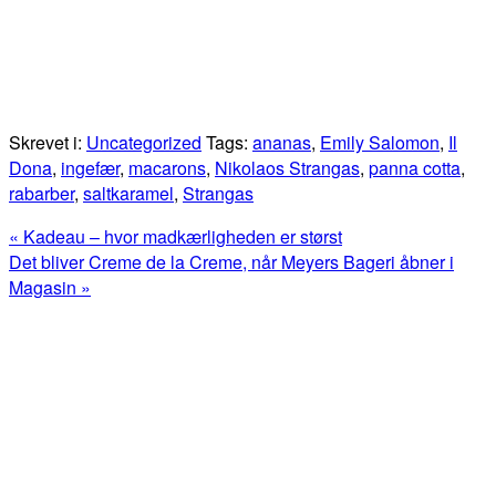
Skrevet i:
Uncategorized
Tags:
ananas
,
Emily Salomon
,
Il
Dona
,
ingefær
,
macarons
,
Nikolaos Strangas
,
panna cotta
,
rabarber
,
saltkaramel
,
Strangas
Previous
« Kadeau – hvor madkærligheden er størst
Post:
Next
Det bliver Creme de la Creme, når Meyers Bageri åbner i
Post:
Magasin »
Primær
Sidebar