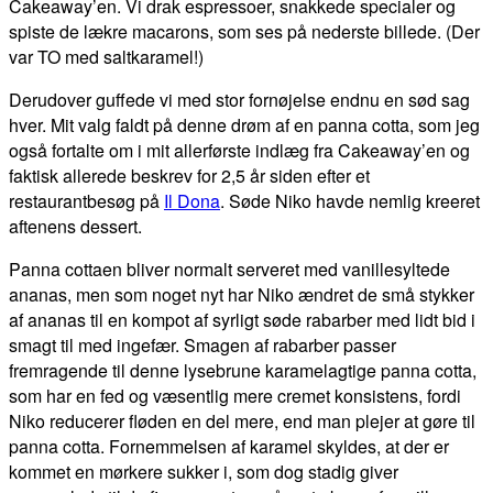
Cakeaway’en. Vi drak espressoer, snakkede specialer og
spiste de lækre macarons, som ses på nederste billede. (Der
var TO med saltkaramel!)
Derudover guffede vi med stor fornøjelse endnu en sød sag
hver. Mit valg faldt på denne drøm af en panna cotta, som jeg
også fortalte om i mit allerførste indlæg fra Cakeaway’en og
faktisk allerede beskrev for 2,5 år siden efter et
restaurantbesøg på
Il Dona
. Søde Niko havde nemlig kreeret
aftenens dessert.
Panna cottaen bliver normalt serveret med vanillesyltede
ananas, men som noget nyt har Niko ændret de små stykker
af ananas til en kompot af syrligt søde rabarber med lidt bid i
smagt til med ingefær. Smagen af rabarber passer
fremragende til denne lysebrune karamelagtige panna cotta,
som har en fed og væsentlig mere cremet konsistens, fordi
Niko reducerer fløden en del mere, end man plejer at gøre til
panna cotta. Fornemmelsen af karamel skyldes, at der er
kommet en mørkere sukker i, som dog stadig giver