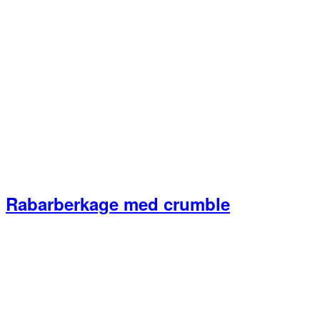
Rabarberkage med crumble
Primær
Sidebar