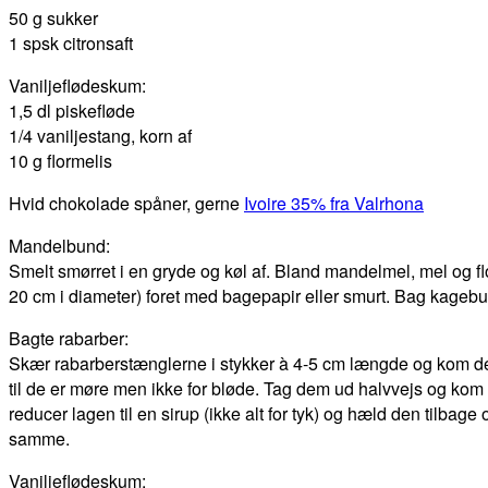
50 g sukker
1 spsk citronsaft
Vaniljeflødeskum:
1,5 dl piskefløde
1/4 vaniljestang, korn af
10 g flormelis
Hvid chokolade spåner, gerne
Ivoire 35% fra Valrhona
Mandelbund:
Smelt smørret i en gryde og køl af. Bland mandelmel, mel og fl
20 cm i diameter) foret med bagepapir eller smurt. Bag kagebund
Bagte rabarber:
Skær rabarberstænglerne i stykker à 4-5 cm længde og kom dem 
til de er møre men ikke for bløde. Tag dem ud halvvejs og kom 
reducer lagen til en sirup (ikke alt for tyk) og hæld den tilba
samme.
Vaniljeflødeskum: