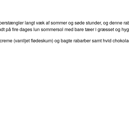
berstængler langt væk af sommer og søde stunder, og denne raba
d budt på fire dages lun sommersol med bare tæer i græsset og hy
creme (vaniljet flødeskum) og bagte rabarber samt hvid chokol