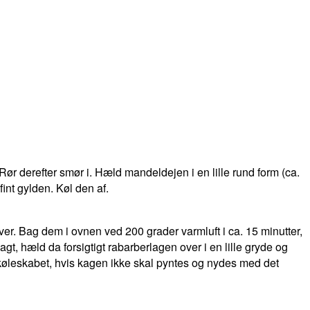
ør derefter smør i. Hæld mandeldejen i en lille rund form (ca.
int gylden. Køl den af.
er. Bag dem i ovnen ved 200 grader varmluft i ca. 15 minutter,
t, hæld da forsigtigt rabarberlagen over i en lille gryde og
i køleskabet, hvis kagen ikke skal pyntes og nydes med det