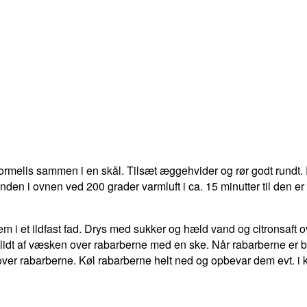
ormelis sammen i en skål. Tilsæt æggehvider og rør godt rundt. R
en i ovnen ved 200 grader varmluft i ca. 15 minutter til den er f
i et ildfast fad. Drys med sukker og hæld vand og citronsaft ov
lidt af væsken over rabarberne med en ske. Når rabarberne er bag
ge over rabarberne. Køl rabarberne helt ned og opbevar dem evt. 