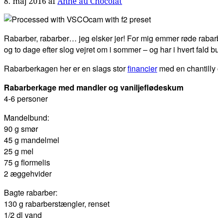
8. maj 2016
af
Anne au Chocolat
Rabarber, rabarber… jeg elsker jer! For mig emmer røde rabar
og to dage efter slog vejret om i sommer – og har i hvert fal
Rabarberkagen her er en slags stor
financier
med en chantilly 
Rabarberkage med mandler og vaniljeflødeskum
4-6 personer
Mandelbund:
90 g smør
45 g mandelmel
25 g mel
75 g flormelis
2 æggehvider
Bagte rabarber:
130 g rabarberstængler, renset
1/2 dl vand