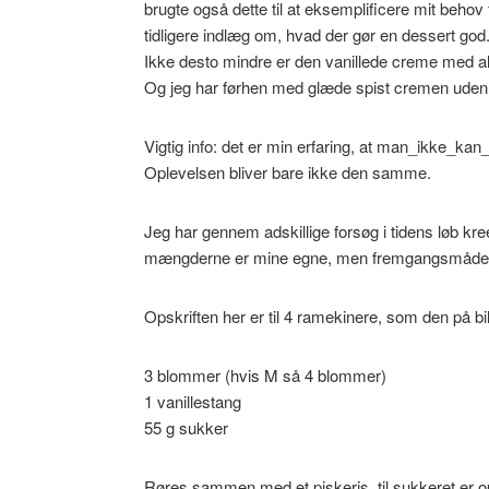
brugte også dette til at eksemplificere mit behov
tidligere indlæg om, hvad der gør en dessert god
Ikke desto mindre er den vanillede creme med alle 
Og jeg har førhen med glæde spist cremen uden
Vigtig info: det er min erfaring, at man_ikke_k
Oplevelsen bliver bare ikke den samme.
Jeg har gennem adskillige forsøg i tidens løb kr
mængderne er mine egne, men fremgangsmåden h
Opskriften her er til 4 ramekinere, som den på bil
3 blommer (hvis M så 4 blommer)
1 vanillestang
55 g sukker
Røres sammen med et piskeris, til sukkeret er op