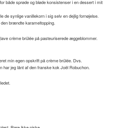
 for både sprøde og bløde konsistenser i en dessert i mit
.
de synlige vanillekorn i sig selv en dejlig fornøjelse.
 den brændte karameltopping.
an_lave crème brûlée på pasteuriserede æggeblommer.
eeret min egen opskrift på crème brûlée. Dvs.
ar jeg lånt af den franske kok Joël Robuchon.
ledet.
løst. Røre ikke piske.