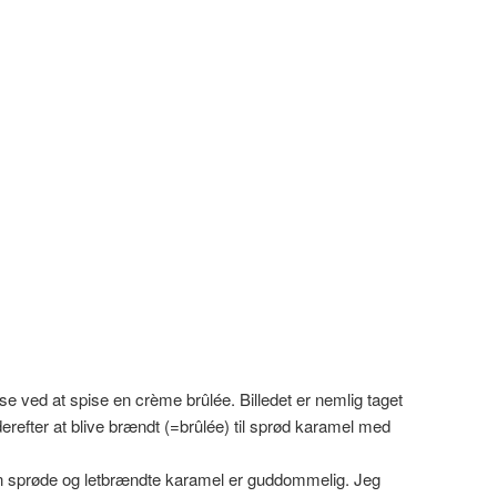
se ved at spise en crème brûlée. Billedet er nemlig taget
refter at blive brændt (=brûlée) til sprød karamel med
n sprøde og letbrændte karamel er guddommelig. Jeg