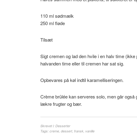
110 ml sødmælk
250 ml fløde
Tilsæt
Sigt cremen og lad den hvile i en halv time (ikke
halvanden time eller til cremen har sat sig.
Opbevares på køl indtil karamelliseringen.
Crème brûlée kan serveres solo, men går også
lækre frugter og bær.
Skrevet i:
Desserter
Tags:
creme
,
dessert
,
fransk
,
vanille