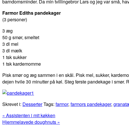
barndomsminder. Da min tvillingebror Lars og jeg var små, hav
Farmor Ediths pandekager
(3 personer)
3 æg
50 g smør, smeltet
3 dl mel
3 dl mælk
1 tsk sukker
1 tsk kardemomme
Pisk smør og æg sammen i en skål. Pisk mel, sukker, kardemom
dejen hvile 30 minutter på køl. Steg første pandekage i smør. 
Skrevet i:
Desserter
Tags:
farmor
,
farmors pandekager
,
granat
Previous
« Assistenten i mit køkken
Post:
Next
Hjemmelavede doughnuts »
Post: