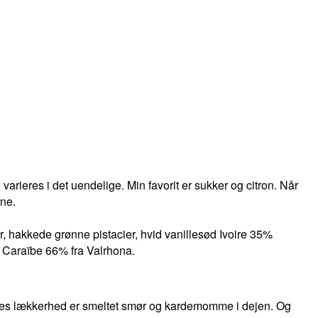
arieres i det uendelige. Min favorit er sukker og citron. Når
ne.
r, hakkede grønne pistacier, hvid vanillesød Ivoire 35%
k Caraïbe 66% fra Valrhona.
deres lækkerhed er smeltet smør og kardemomme i dejen. Og