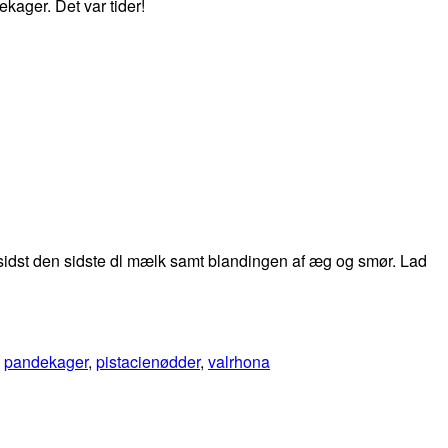
kager. Det var tider!
sidst den sidste dl mælk samt blandingen af æg og smør. Lad
,
pandekager
,
pistacienødder
,
valrhona