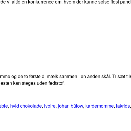
de vi altid en konkurrence om, hvem der kunne spise flest pande
me og de to første dl mælk sammen i en anden skål. Tilsæt til
Resten kan steges uden fedtstof.
æble
,
hvid chokolade
,
ivoire
,
johan bülow
,
kardemomme
,
lakrids