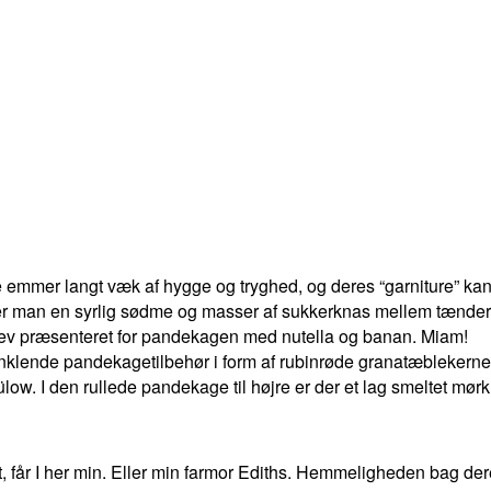
e emmer langt væk af hygge og tryghed, og deres “garniture” kan v
er man en syrlig sødme og masser af sukkerknas mellem tænder
blev præsenteret for pandekagen med nutella og banan. Miam!
k funklende pandekagetilbehør i form af rubinrøde granatæblekerne
low. I den rullede pandekage til højre er der et lag smeltet mør
t, får I her min. Eller min farmor Ediths. Hemmeligheden bag 