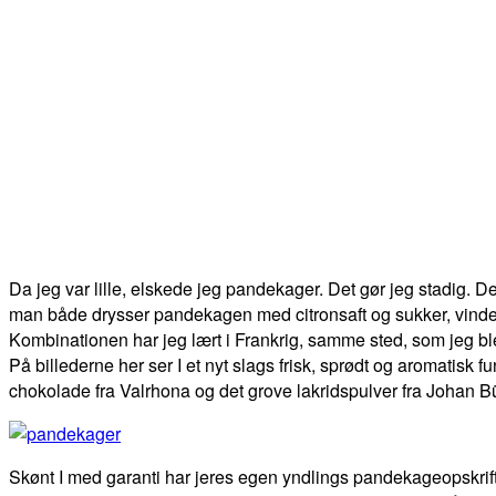
Da jeg var lille, elskede jeg pandekager. Det gør jeg stadig. D
man både drysser pandekagen med citronsaft og sukker, vind
Kombinationen har jeg lært i Frankrig, samme sted, som jeg 
På billederne her ser I et nyt slags frisk, sprødt og aromatis
chokolade fra Valrhona og det grove lakridspulver fra Johan Bü
Skønt I med garanti har jeres egen yndlings pandekageopskrif