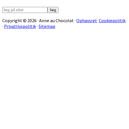
Søg
på
Copyright © 2026 · Anne au Chocolat ·
Ophavsret
·
Cookiepolitik
sitet
·
Privatlivspolitik
·
Sitemap