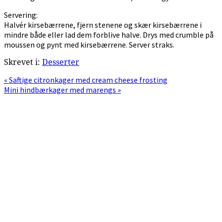
Servering:
Halvér kirsebærrene, fjern stenene og skær kirsebærrene i
mindre både eller lad dem forblive halve. Drys med crumble på
moussen og pynt med kirsebærrene. Server straks.
Skrevet i:
Desserter
Previous
« Saftige citronkager med cream cheese frosting
Post:
Next
Mini hindbærkager med marengs »
Post:
Primær
Sidebar