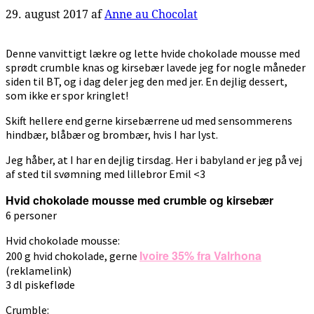
29. august 2017
af
Anne au Chocolat
Denne vanvittigt lækre og lette hvide chokolade mousse med
sprødt crumble knas og kirsebær lavede jeg for nogle måneder
siden til BT, og i dag deler jeg den med jer. En dejlig dessert,
som ikke er spor kringlet!
Skift hellere end gerne kirsebærrene ud med sensommerens
hindbær, blåbær og brombær, hvis I har lyst.
Jeg håber, at I har en dejlig tirsdag. Her i babyland er jeg på vej
af sted til svømning med lillebror Emil <3
Hvid chokolade mousse med crumble og kirsebær
6 personer
Hvid chokolade mousse:
Ivoire 35% fra Valrhona
200 g hvid chokolade, gerne
(reklamelink)
3 dl piskefløde
Crumble: