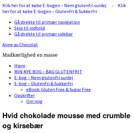
Klik her for at købe E-bogen – Nem glutenfri surdej
-
Klik
her for at købe E-bogen – Glutenfri & Sukkerfri
Gå direkte til primær navigation
Skip til indhold
Gå direkte til primær sidebar
Anne au Chocolat
Madkærlighed en masse
Hjem
MIN NYE BOG – BAG GLUTENFRIT
E-bog – Nem glutenfri surdej
E-bog – Glutenfri & Sukkerfri
eBook: Gluten Free & Sugar Free
Opskrifter
Om mig
Hvid chokolade mousse med crumble
og kirsebær