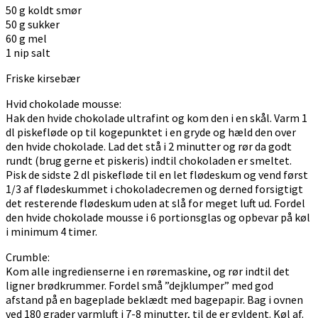
50 g koldt smør
50 g sukker
60 g mel
1 nip salt
Friske kirsebær
Hvid chokolade mousse:
Hak den hvide chokolade ultrafint og kom den i en skål. Varm 1
dl piskefløde op til kogepunktet i en gryde og hæld den over
den hvide chokolade. Lad det stå i 2 minutter og rør da godt
rundt (brug gerne et piskeris) indtil chokoladen er smeltet.
Pisk de sidste 2 dl piskefløde til en let flødeskum og vend først
1/3 af flødeskummet i chokoladecremen og derned forsigtigt
det resterende flødeskum uden at slå for meget luft ud. Fordel
den hvide chokolade mousse i 6 portionsglas og opbevar på køl
i minimum 4 timer.
Crumble:
Kom alle ingredienserne i en røremaskine, og rør indtil det
ligner brødkrummer. Fordel små ”dejklumper” med god
afstand på en bageplade beklædt med bagepapir. Bag i ovnen
ved 180 grader varmluft i 7-8 minutter, til de er gyldent. Køl af.