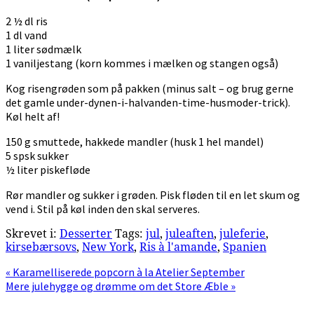
2 ½ dl ris
1 dl vand
1 liter sødmælk
1 vaniljestang (korn kommes i mælken og stangen også)
Kog risengrøden som på pakken (minus salt – og brug gerne
det gamle under-dynen-i-halvanden-time-husmoder-trick).
Køl helt af!
150 g smuttede, hakkede mandler (husk 1 hel mandel)
5 spsk sukker
½ liter piskefløde
Rør mandler og sukker i grøden. Pisk fløden til en let skum og
vend i. Stil på køl inden den skal serveres.
Skrevet i:
Desserter
Tags:
jul
,
juleaften
,
juleferie
,
kirsebærsovs
,
New York
,
Ris à l'amande
,
Spanien
Previous
« Karamelliserede popcorn à la Atelier September
Post:
Next
Mere julehygge og drømme om det Store Æble »
Post: