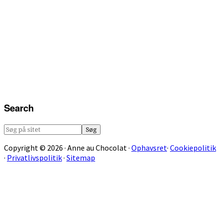
Search
Søg
på
Copyright © 2026 · Anne au Chocolat ·
Ophavsret
·
Cookiepolitik
sitet
·
Privatlivspolitik
·
Sitemap