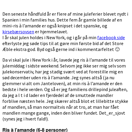
Den seneste håndfuld år er flere af mine juleferier blevet nydt i
Spanien i min families hus. Dette fem år gamle billede af en
mini-ris à l’amande er også knipset i det spanske, og
kirsebærsovsen
er hjemmelavet.
I år skal julen holdes i New York, og i går på min
facebook side
efterlyste jeg søde tips til at gøre min første bid af det Store
Æble ekstra god. Byd også gerne ind i kommentarfeltet 🙂
Da vi skal jule i New York i år, lavede jeg ris à l’amande til vores
julemiddag i sidste weekend. Selvom jeg ikke ser mig selv som
julekonservativ, har jeg stadig svært ved at forestille mig en
sød december uden ris à l’amande. Jeg synes altså (ja nu
glemmer vi alt om Janteloven), at min ris à l’amande er den
bedste i hele verden. Og så er jeg familiens drillepind juleaften,
da jeg a l t i d lader en fjerdedel af de smuttede mandler
forblive næsten hele. Jeg skærer altså blot et lillebitte stykke
af mandlen, så man normaltvis når at tro, at man har fået
mandlen mange gange, inden den bliver fundet. Det_er_sjovt
(synes jeg i hvert fald!).
Ris à l’amande (6-8 personer)