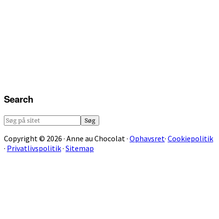
Search
Søg
på
Copyright © 2026 · Anne au Chocolat ·
Ophavsret
·
Cookiepolitik
sitet
·
Privatlivspolitik
·
Sitemap