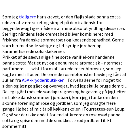
Som jeg
tidligere
har skrevet, er den fløjlsbløde panna cotta
udover at være sexet og simpel på den italiensk-for-
begyndere-agtige-måde en af mine absolut yndlingsdesserter.
Særligt når dens fede cremethed bliver kombineret med
friskhed fra danske sommerbær og knasende sprødhed. Gerne
som her med søde saftige og let syrlige jordbær og
karamelliserede solsikkekerner.
Prikket af de sædvanlige fine sorte vanillekorn har denne
panna cotta fået et nyt og endnu mere aromatisk – nærmest
parfumeret – twist i form af tørrede rosenblomster, som jeg
kogte med i fløden. De tørrede rosenblomster havde jeg fået af
Julian fra
ASA-kryddeributikken
i Torvehallerne for noget tid
siden og længe gået og overvejet, hvad jeg skulle bruge dem til.
Da jeg i går trodsede søndagsregnen og begav mig på jagt efter
en bakke dansk sommer (jordbær), kom jeg i tanke om den
skønne forening af rose og jordbær, som jeg smagte flere
gange i løbet af mit år på køkkenskolen i Tourrettes-sur-Loup.
Og så var der ikke andet for end at kreere en rosensød panna
cotta og spise den med de smukkeste rød jordbær til. Et
sommerhit!