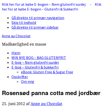
Klik her for at købe E-bogen – Nem glutenfri surdej
-
Klik
her for at købe E-bogen – Glutenfri & Sukkerfri
Gå direkte til primær navigation
Skip til indhold
Gå direkte til primær sidebar
Anne au Chocolat
Madkærlighed en masse
Hjem
MIN NYE BOG – BAG GLUTENFRIT
E-bog – Nem glutenfri surdej
E-bog – Glutenfri & Sukkerfri
eBook: Gluten Free & Sugar Free
Opskrifter
Om mig
Rosensød panna cotta med jordbær
25. juni 2012
af
Anne au Chocolat