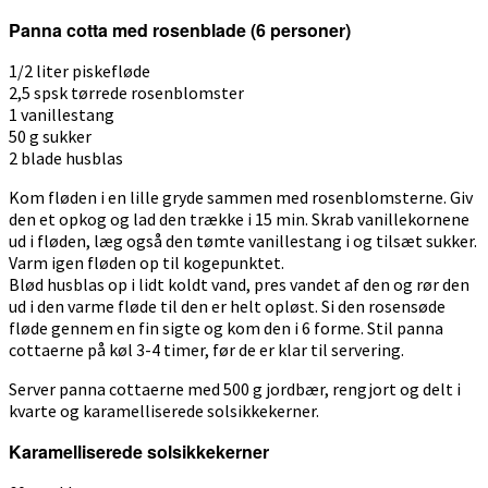
Panna cotta med rosenblade (6 personer)
1/2 liter piskefløde
2,5 spsk tørrede rosenblomster
1 vanillestang
50 g sukker
2 blade husblas
Kom fløden i en lille gryde sammen med rosenblomsterne. Giv
den et opkog og lad den trække i 15 min. Skrab vanillekornene
ud i fløden, læg også den tømte vanillestang i og tilsæt sukker.
Varm igen fløden op til kogepunktet.
Blød husblas op i lidt koldt vand, pres vandet af den og rør den
ud i den varme fløde til den er helt opløst. Si den rosensøde
fløde gennem en fin sigte og kom den i 6 forme. Stil panna
cottaerne på køl 3-4 timer, før de er klar til servering.
Server panna cottaerne med 500 g jordbær, rengjort og delt i
kvarte og karamelliserede solsikkekerner.
Karamelliserede solsikkekerner