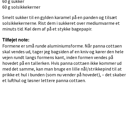
60 g sukker
60 g solsikkekerner
Smelt sukker til en gylden karamel på en panden og tilsæt
solsikkekernerne. Rist dem i sukkeret over mediumvarme et
minuts tid. Køl dem af på et stykke bagepapir.
Tilføjet note:
Formene er små runde aluminiumsforme. Når panna cottaen
skal vendes ud, tager jeg bagsiden af en kniv og kører den hele
vejen rundt langs formens kant, inden formen vendes på
hovedet på en tallerken. Hvis panna cottaen ikke kommer ud
med det samme, kan man bruge en lille nål/strikkepind til at
prikke et hul i bunden (som nu vender på hovedet), – det skaber
et lufthul og løsner lettere panna cottaen.