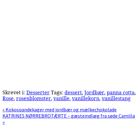
Skrevet i:
Desserter
Tags:
dessert
,
Jordbær
,
panna cotta
,
Rose
,
rosenblomster
,
vanille
,
vanillekorn
,
vanillestang
Previous
« Kokospandekager med jordbær og mælkechokolade
Post:
Next
KATRINES NØRREBROTÆRTE – gæsteindlæg fra søde Camilla
Post:
»
Primær