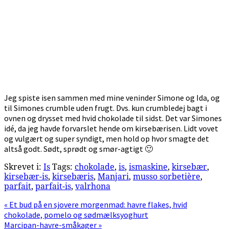
Jeg spiste isen sammen med mine veninder Simone og Ida, og
til Simones crumble uden frugt. Dvs. kun crumbledej bagt i
ovnen og drysset med hvid chokolade til sidst. Det var Simones
idé, da jeg havde forvarslet hende om kirsebærisen. Lidt vovet
og vulgært og super syndigt, men hold op hvor smagte det
altså godt. Sødt, sprødt og smør-agtigt 🙂
Skrevet i:
Is
Tags:
chokolade
,
is
,
ismaskine
,
kirsebær
,
kirsebær-is
,
kirsebæris
,
Manjari
,
musso sorbetière
,
parfait
,
parfait-is
,
valrhona
Previous
« Et bud på en sjovere morgenmad: havre flakes, hvid
Post:
chokolade, pomelo og sødmælksyoghurt
Next
Marcipan-havre-småkager »