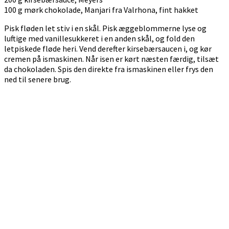
100 g mørk chokolade, Manjari fra Valrhona, fint hakket
Pisk fløden let stiv i en skål. Pisk æggeblommerne lyse og
luftige med vanillesukkeret i en anden skål, og fold den
letpiskede fløde heri. Vend derefter kirsebærsaucen i, og kør
cremen på ismaskinen. Når isen er kørt næsten færdig, tilsæt
da chokoladen. Spis den direkte fra ismaskinen eller frys den
ned til senere brug.