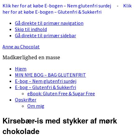
Klik her for at købe E-bogen – Nem glutenfri surdej
-
Klik
her for at købe E-bogen – Glutenfri & Sukkerfri
Gå direkte til primær navigation
Skip til indhold
Gå direkte til primær sidebar
Anne au Chocolat
Madkærlighed en masse
Hjem
MIN NYE BOG – BAG GLUTENFRIT
E-bog – Nem glutenfri surdej
E-bog – Glutenfri & Sukkerfri
eBook: Gluten Free & Sugar Free
Opskrifter
Om mig
Kirsebær-is med stykker af mørk
chokolade