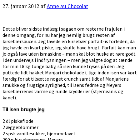
27. januar 2012
af
Anne au Chocolat
Dette bliver sidste indlæg i sagaen om resterne fra julen i
denne omgang, for nu har jeg nemlig brugt resten af
kirsebærsaucen. Jeg lavede en kirsebær parfait-is forleden, da
jeg havde en kvart piske, jeg skulle have brugt. Parfait kan man
jo også lave uden ismaskine – man skal blot huske at røre godt
i den undervejs i indfrysningen – men jeg valgte dog at tænde
for min 18 kg tunge baby, så isen kunne fryses på den. Jeg
puttede lidt hakket Manjari chokolade i, lige inden isen var kørt
færdig for at tilsætte noget crunch samt lidt af Manjariens
smukke og frugtige syrlighed, til isens fedme og Meyers
kirsebærrenes varme og runde krydderier (stjerneanis og
kanel).
Til isen brugte jeg
2 dl piskefløde
2 æggeblommer
2 spsk vanillesukker, hjemmelavet
200 g kirsebærsauce, Meyers