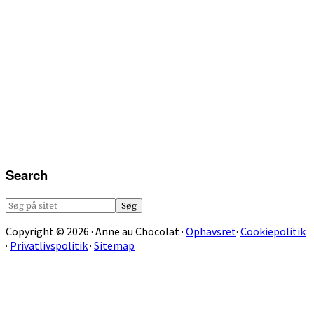
Search
Søg
på
Copyright © 2026 · Anne au Chocolat ·
Ophavsret
·
Cookiepolitik
sitet
·
Privatlivspolitik
·
Sitemap