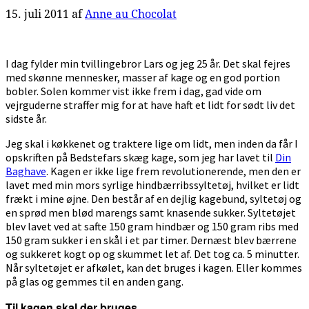
15. juli 2011
af
Anne au Chocolat
I dag fylder min tvillingebror Lars og jeg 25 år. Det skal fejres
med skønne mennesker, masser af kage og en god portion
bobler. Solen kommer vist ikke frem i dag, gad vide om
vejrguderne straffer mig for at have haft et lidt for sødt liv det
sidste år.
Jeg skal i køkkenet og traktere lige om lidt, men inden da får I
opskriften på Bedstefars skæg kage, som jeg har lavet til
Din
Baghave
. Kagen er ikke lige frem revolutionerende, men den er
lavet med min mors syrlige hindbærribssyltetøj, hvilket er lidt
frækt i mine øjne. Den består af en dejlig kagebund, syltetøj og
en sprød men blød marengs samt knasende sukker. Syltetøjet
blev lavet ved at safte 150 gram hindbær og 150 gram ribs med
150 gram sukker i en skål i et par timer. Dernæst blev bærrene
og sukkeret kogt op og skummet let af. Det tog ca. 5 minutter.
Når syltetøjet er afkølet, kan det bruges i kagen. Eller kommes
på glas og gemmes til en anden gang.
Til kagen skal der bruges