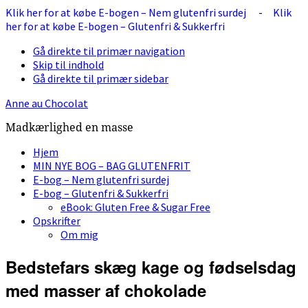
Klik her for at købe E-bogen – Nem glutenfri surdej
-
Klik
her for at købe E-bogen – Glutenfri & Sukkerfri
Gå direkte til primær navigation
Skip til indhold
Gå direkte til primær sidebar
Anne au Chocolat
Madkærlighed en masse
Hjem
MIN NYE BOG – BAG GLUTENFRIT
E-bog – Nem glutenfri surdej
E-bog – Glutenfri & Sukkerfri
eBook: Gluten Free & Sugar Free
Opskrifter
Om mig
Bedstefars skæg kage og fødselsdag
med masser af chokolade