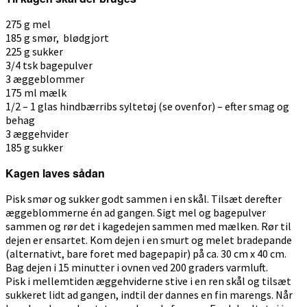
275 g mel
185 g smør, blødgjort
225 g sukker
3/4 tsk bagepulver
3 æggeblommer
175 ml mælk
1/2 – 1 glas hindbærribs syltetøj (se ovenfor) – efter smag og
behag
3 æggehvider
185 g sukker
Kagen laves sådan
Pisk smør og sukker godt sammen i en skål. Tilsæt derefter
æggeblommerne én ad gangen. Sigt mel og bagepulver
sammen og rør det i kagedejen sammen med mælken. Rør til
dejen er ensartet. Kom dejen i en smurt og melet bradepande
(alternativt, bare foret med bagepapir) på ca. 30 cm x 40 cm.
Bag dejen i 15 minutter i ovnen ved 200 graders varmluft.
Pisk i mellemtiden æggehviderne stive i en ren skål og tilsæt
sukkeret lidt ad gangen, indtil der dannes en fin marengs. Når