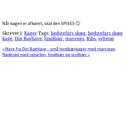
Når kagen er afkølet, skal den SPISES 🙂
Skrevet i:
Kager
Tags:
bedstefars skæg
,
bedstefars skæg
kage
,
Din Baghave
,
hindbær
,
marengs
,
Ribs
,
syltetøj
Previous
« Mere fra Din Baghave – små hindbærkager med marcipan
Post:
Next
Rødgrød med rabarber, hindbær og jordbær »
Post:
Primær
Sidebar