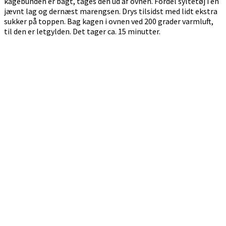
kagebunden er bagt, tages den ud af ovnen. Fordel syltetøj i en
jævnt lag og dernæst marengsen. Drys tilsidst med lidt ekstra
sukker på toppen. Bag kagen i ovnen ved 200 grader varmluft,
til den er letgylden. Det tager ca. 15 minutter.