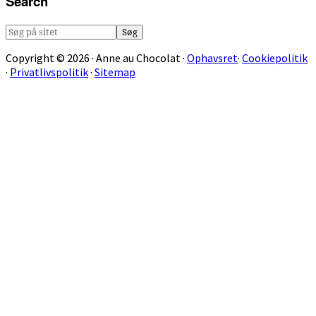
Search
Søg
på
Copyright © 2026 · Anne au Chocolat ·
Ophavsret
·
Cookiepolitik
sitet
·
Privatlivspolitik
·
Sitemap