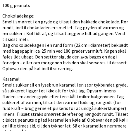
100 g peanuts
Chokoladekage:
Smelt smørret i en gryde og tilsæt den hakkede chokolade. Rør
rundt, indtil chokoladen er smeltet. Tag gryden af varmen og
rør sukker i. Køl lidt af, og tilsæt æggene lidt ad gangen. Vend
til sidst mel i.
Bag chokoladekagen i en rund form (22 cm i diameter) beklædt
med bagepapir i ca. 25 min ved 180 grader varmluft. Kagen skal
føles lidt ubagt. Den sætter sig, da den
skal
bages en dag i
forvejen – eller om morgenen hvis den skal serveres til dessert.
Opbevar den på køl indtil servering.
Karamel:
Smelt sukker til en lysebrun karamel i en stor tykbundet gryde,
så sukkeret ligger i et ikke alt for tykt lag. Opvarm imens
fløden i en anden gryde eller i en skål i mikrobølgeovnen. Tag
sukkeret af varmen, tilsæt den varme fløde og rør godt (for
fuld kraft – brug gerne et piskeris for at undgå sukkerklumper)
imens. Tilsæt straks smørret derefter og rør godt rundt. Tilsæt
tilsidst peanuts og lad karamellen køle af. Opbevar den på køl i
en lille times tid, til den tykner let. Så er karamellen nemmere