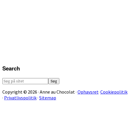
Search
Søg
på
Copyright © 2026 · Anne au Chocolat ·
Ophavsret
·
Cookiepolitik
sitet
·
Privatlivspolitik
·
Sitemap