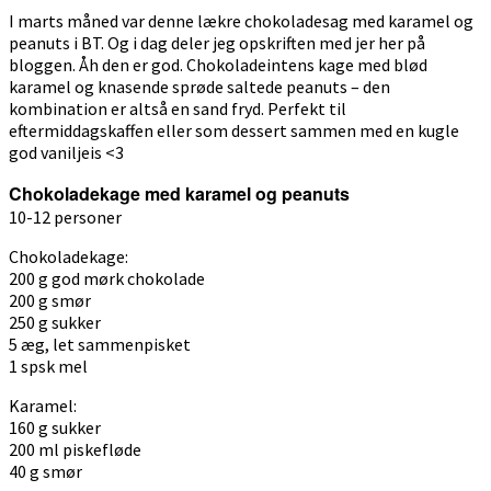
I marts måned var denne lækre chokoladesag med karamel og
peanuts i BT. Og i dag deler jeg opskriften med jer her på
bloggen. Åh den er god. Chokoladeintens kage med blød
karamel og knasende sprøde saltede peanuts – den
kombination er altså en sand fryd. Perfekt til
eftermiddagskaffen eller som dessert sammen med en kugle
god vaniljeis <3
Chokoladekage med karamel og peanuts
10-12 personer
Chokoladekage:
200 g god mørk chokolade
200 g smør
250 g sukker
5 æg, let sammenpisket
1 spsk mel
Karamel:
160 g sukker
200 ml piskefløde
40 g smør