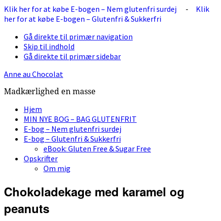
Klik her for at købe E-bogen – Nem glutenfri surdej
-
Klik
her for at købe E-bogen – Glutenfri & Sukkerfri
Gå direkte til primær navigation
Skip til indhold
Gå direkte til primær sidebar
Anne au Chocolat
Madkærlighed en masse
Hjem
MIN NYE BOG – BAG GLUTENFRIT
E-bog – Nem glutenfri surdej
E-bog – Glutenfri & Sukkerfri
eBook: Gluten Free & Sugar Free
Opskrifter
Om mig
Chokoladekage med karamel og
peanuts