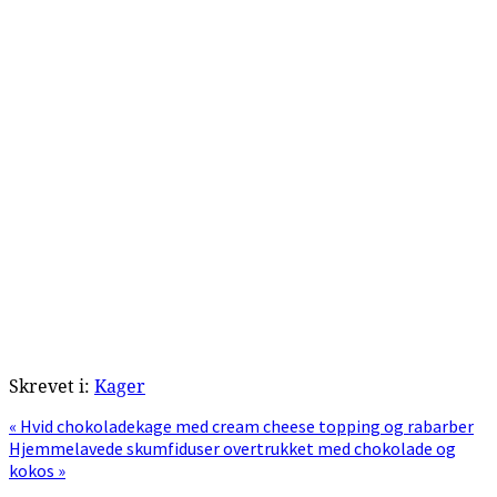
Skrevet i:
Kager
Previous
« Hvid chokoladekage med cream cheese topping og rabarber
Post:
Next
Hjemmelavede skumfiduser overtrukket med chokolade og
Post:
kokos »