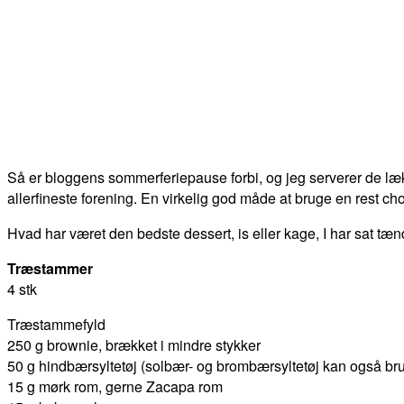
Så er bloggens sommerferiepause forbi, og jeg serverer de læ
allerfineste forening. En virkelig god måde at bruge en rest c
Hvad har været den bedste dessert, is eller kage, I har sat 
Træstammer
4 stk
Træstammefyld
250 g brownie, brækket i mindre stykker
50 g hindbærsyltetøj (solbær- og brombærsyltetøj kan også br
15 g mørk rom, gerne Zacapa rom