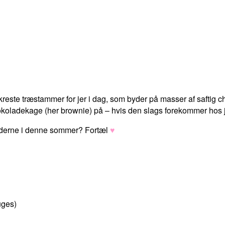
kreste træstammer for jer i dag, som byder på masser af safti
hokoladekage (her brownie) på – hvis den slags forekommer hos j
tænderne i denne sommer? Fortæl
♥
uges)