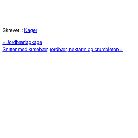
Skrevet i:
Kager
Previous
« Jordbærlagkage
Post:
Next
Snitter med kirsebær, jordbær, nektarin og crumbletop »
Post:
Primær
Sidebar