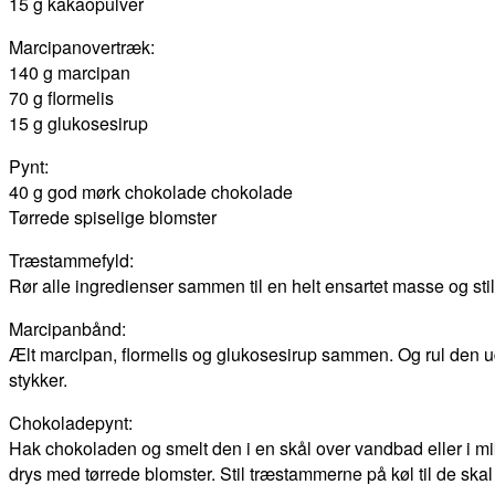
15 g kakaopulver
Marcipanovertræk:
140 g marcipan
70 g flormelis
15 g glukosesirup
Pynt:
40 g god mørk chokolade chokolade
Tørrede spiselige blomster
Træstammefyld:
Rør alle ingredienser sammen til en helt ensartet masse og stil m
Marcipanbånd:
Ælt marcipan, flormelis og glukosesirup sammen. Og rul den u
stykker.
Chokoladepynt:
Hak chokoladen og smelt den i en skål over vandbad eller i 
drys med tørrede blomster. Stil træstammerne på køl til de skal