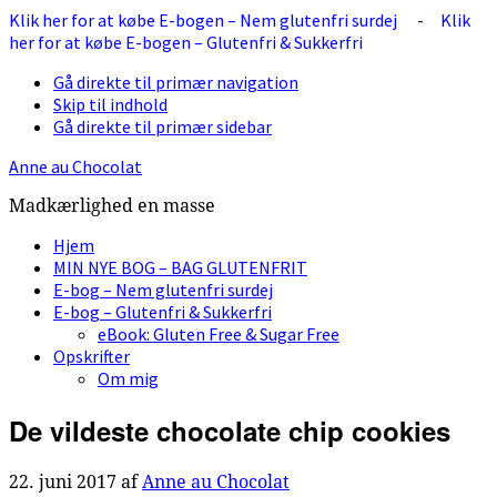
Klik her for at købe E-bogen – Nem glutenfri surdej
-
Klik
her for at købe E-bogen – Glutenfri & Sukkerfri
Gå direkte til primær navigation
Skip til indhold
Gå direkte til primær sidebar
Anne au Chocolat
Madkærlighed en masse
Hjem
MIN NYE BOG – BAG GLUTENFRIT
E-bog – Nem glutenfri surdej
E-bog – Glutenfri & Sukkerfri
eBook: Gluten Free & Sugar Free
Opskrifter
Om mig
De vildeste chocolate chip cookies
22. juni 2017
af
Anne au Chocolat