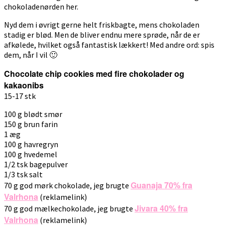
chokoladenørden her.
Nyd dem i øvrigt gerne helt friskbagte, mens chokoladen
stadig er blød. Men de bliver endnu mere sprøde, når de er
afkølede, hvilket også fantastisk lækkert! Med andre ord: spis
dem, når I vil 🙂
Chocolate chip cookies med fire chokolader og
kakaonibs
15-17 stk
100 g blødt smør
150 g brun farin
1 æg
100 g havregryn
100 g hvedemel
1/2 tsk bagepulver
1/3 tsk salt
Guanaja 70% fra
70 g god mørk chokolade, jeg brugte
Valrhona
(reklamelink)
Jivara 40% fra
70 g god mælkechokolade, jeg brugte
Valrhona
(reklamelink)