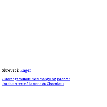
Skrevet i:
Kager
Previous
« Marengsroulade med mango og jordbær
Post:
Next
Jordbærtærte à la Anne Au Chocolat »
Post:
Primær
Sidebar