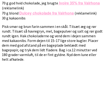
Ivoire 35% fra Valrhona
70 g god hvid chokolade, jeg brugte
(reklamelink)
Dulcey chokolade fra Valrhona
70 g blond
(reklamelink)
30 g kakaonibs
Pisk smør og brun farin sammen i en skål. Tilsæt æg og rør
rundt. Tilsæt så havregryn, mel, bagepulver og salt og rør godt
rundt igen. Hak chokoladerne og vend dem i dejen sammen
med kakaonibs. Form dejen til 15-17 lige store kugler. Placer
dem med god afstand på en bageplade beklædt med
bagepapir, og tryk dem lidt fladere. Bag i ca.12 minutter ved
180 grader varmluft, til de er fint gyldne. Nyd dem lune eller
helt afkølede.