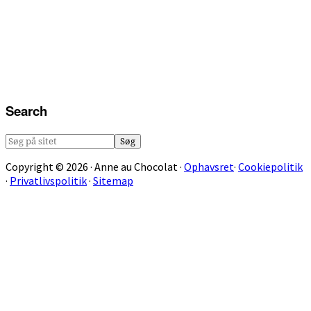
Search
Søg
på
Copyright © 2026 · Anne au Chocolat ·
Ophavsret
·
Cookiepolitik
sitet
·
Privatlivspolitik
·
Sitemap