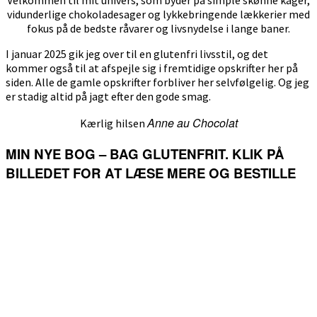
Velkommen til mit univers, som byder på simple skønne kager,
vidunderlige chokoladesager og lykkebringende lækkerier med
fokus på de bedste råvarer og livsnydelse i lange baner.
I januar 2025 gik jeg over til en glutenfri livsstil, og det
kommer også til at afspejle sig i fremtidige opskrifter her på
siden. Alle de gamle opskrifter forbliver her selvfølgelig. Og jeg
er stadig altid på jagt efter den gode smag.
Anne au Chocolat
Kærlig hilsen
MIN NYE BOG – BAG GLUTENFRIT. KLIK PÅ
BILLEDET FOR AT LÆSE MERE OG BESTILLE