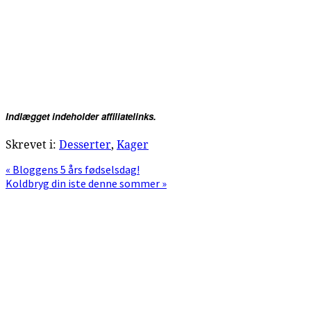
Indlægget indeholder affiliatelinks.
Skrevet i:
Desserter
,
Kager
Previous
« Bloggens 5 års fødselsdag!
Post:
Next
Koldbryg din iste denne sommer »
Post:
Primær
Sidebar