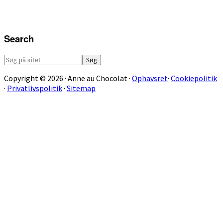
Search
Søg
på
Copyright © 2026 · Anne au Chocolat ·
Ophavsret
·
Cookiepolitik
sitet
·
Privatlivspolitik
·
Sitemap