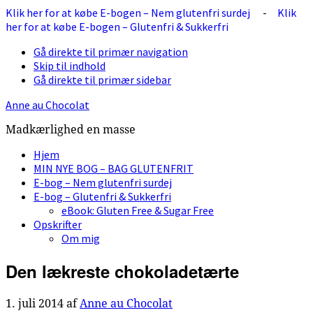
Klik her for at købe E-bogen – Nem glutenfri surdej
-
Klik
her for at købe E-bogen – Glutenfri & Sukkerfri
Gå direkte til primær navigation
Skip til indhold
Gå direkte til primær sidebar
Anne au Chocolat
Madkærlighed en masse
Hjem
MIN NYE BOG – BAG GLUTENFRIT
E-bog – Nem glutenfri surdej
E-bog – Glutenfri & Sukkerfri
eBook: Gluten Free & Sugar Free
Opskrifter
Om mig
Den lækreste chokoladetærte
1. juli 2014
af
Anne au Chocolat