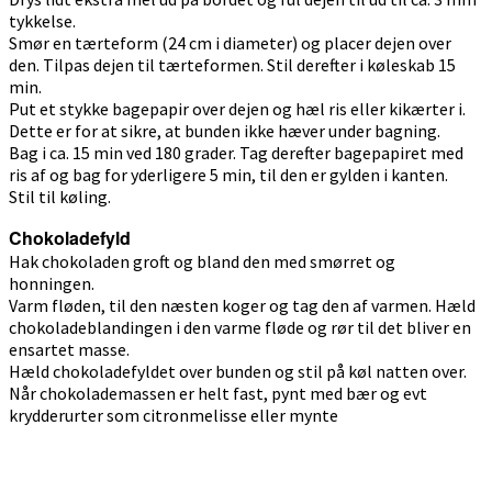
tykkelse.
Smør en tærteform (24 cm i diameter) og placer dejen over
den. Tilpas dejen til tærteformen. Stil derefter i køleskab 15
min.
Put et stykke bagepapir over dejen og hæl ris eller kikærter i.
Dette er for at sikre, at bunden ikke hæver under bagning.
Bag i ca. 15 min ved 180 grader. Tag derefter bagepapiret med
ris af og bag for yderligere 5 min, til den er gylden i kanten.
Stil til køling.
Chokoladefyld
Hak chokoladen groft og bland den med smørret og
honningen.
Varm fløden, til den næsten koger og tag den af varmen. Hæld
chokoladeblandingen i den varme fløde og rør til det bliver en
ensartet masse.
Hæld chokoladefyldet over bunden og stil på køl natten over.
Når chokolademassen er helt fast, pynt med bær og evt
krydderurter som citronmelisse eller mynte