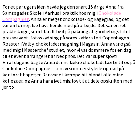
For et par uger siden havde jeg den snart 15 årige Anna fra
Samsøgades Skole i Aarhus i praktik hos mig i
Chokolade
Compagniet
. Anna er meget chokolade- og kageglad, og det
var en fornøjelse have hende med på arbejde. Det var en ret
praktisk uge, som blandt bød på pakning af goodiebags til et
presseevent, fotoskydning på vores kafferisteri Copenhagen
Roaster i Valby, chokoladesmagning i Magasin. Anna var også
med mig i Masterchef studiet, hvor vi var dommere for en dag
til et event arrangeret af Neophos. Det var super sjovt!
En af dagene bagte Anna denne lækre chokoladetærte til os på
Chokolade Compagniet, som vi sommerstylede og nød på
kontoret bagefter. Den var et kæmpe hit blandt alle mine
kollegaer, og Anna har givet mig lov til at dele opskriften med
jer 🙂