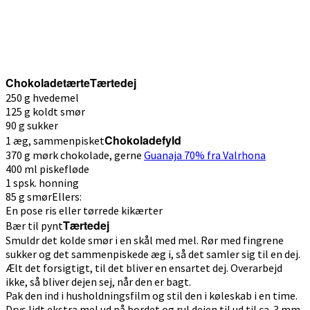
Chokoladetærte
Tærtedej
250 g hvedemel
125 g koldt smør
90 g sukker
Chokoladefyld
1 æg, sammenpisket
370 g mørk chokolade, gerne
Guanaja 70% fra Valrhona
400 ml piskefløde
1 spsk. honning
85 g smørEllers:
En pose ris eller tørrede kikærter
Tærtedej
Bær til pynt
Smuldr det kolde smør i en skål med mel. Rør med fingrene
sukker og det sammenpiskede æg i, så det samler sig til en dej.
Ælt det forsigtigt, til det bliver en ensartet dej. Overarbejd
ikke, så bliver dejen sej, når den er bagt.
Pak den ind i husholdningsfilm og stil den i køleskab i en time.
Drys lidt ekstra mel ud på bordet og rul dejen til ud til ca. 3 mm