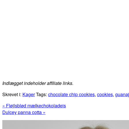
Indlægget indeholder affiliate links.
Skrevet i:
Kager
Tags:
chocolate chip cookies
,
cookies
,
guana
Previous
« Fløjlsblød mælkechokoladeis
Post:
Next
Dulcey panna cotta »
Post:
Primær