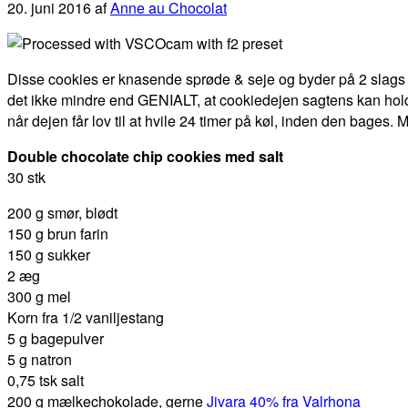
20. juni 2016
af
Anne au Chocolat
Disse cookies er knasende sprøde & seje og byder på 2 slags c
det ikke mindre end GENIALT, at cookiedejen sagtens kan holde
når dejen får lov til at hvile 24 timer på køl, inden den bag
Double chocolate chip cookies med salt
30 stk
200 g smør, blødt
150 g brun farin
150 g sukker
2 æg
300 g mel
Korn fra 1/2 vaniljestang
5 g bagepulver
5 g natron
0,75 tsk salt
200 g mælkechokolade, gerne
Jivara 40% fra Valrhona