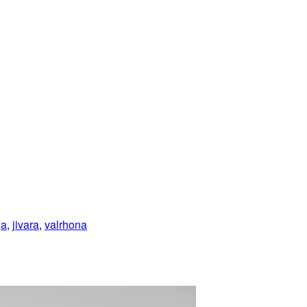
ja
,
jivara
,
valrhona