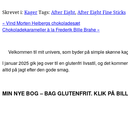
Skrevet i:
Kager
Tags:
After Eight
,
After Eight Fine Sticks
Previous
« Vind Morten Heibergs chokoladesæt
Post:
Next
Chokoladekarameller à la Frederik Bille Brahe »
Post:
Primær
Sidebar
Velkommen til mit univers, som byder på simple skønne kag
I januar 2025 gik jeg over til en glutenfri livsstil, og det kommer
altid på jagt efter den gode smag.
MIN NYE BOG – BAG GLUTENFRIT. KLIK PÅ BI