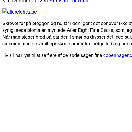
5. november 2013
af
Anne au Chocolat
Skrevet før på bloggen og nu får I den igen: det behøver ikke 
syrligt søde blommer, myntede After Eight Fine Sticks, som jeg t
Når man steger brød på panden i smør og drysser det med sukk
sammen med de vanilleprikkede pærer fra forrige indlæg her p
Hvis I har lyst til at se flere af de søde sager, fine
copenhagenc