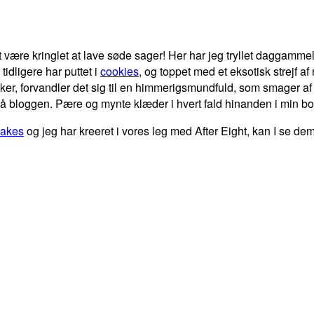
at være kringlet at lave søde sager! Her har jeg tryllet daggam
idligere har puttet i
cookies
, og toppet med et eksotisk strejf af
er, forvandler det sig til en himmerigsmundfuld, som smager a
å bloggen. Pære og mynte klæder i hvert fald hinanden i min bo
akes
og jeg har kreeret i vores leg med After Eight, kan I se d