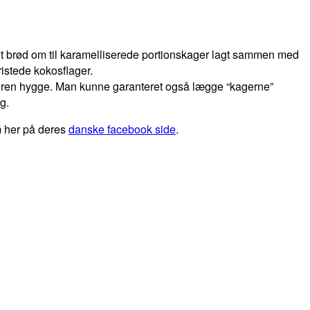
melt brød om til karamelliserede portionskager lagt sammen med
 ristede kokosflager.
f ren hygge. Man kunne garanteret også lægge “kagerne”
g.
em her på deres
danske facebook side
.