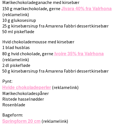
Mælkechokoladeganache med kirsebær
Jivara 40% fra Valrhona
150 g mælkechokolade, gerne
(reklamelink)
10 g glukosesirup
25 g kirsebærsirup fra Amarena Fabbri dessertkirsebær
50 ml piskefløde
Hvid chokolademousse med kirsebær
1 blad husblas
Ivoire 35% fra Valrhona
80 g hvid chokolade, gerne
(reklamelink)
2 dl piskefløde
50 g kirsebærsirup fra Amarena Fabbri dessertkirsebær
Pynt:
Hvide chokoladeperler
(reklamelink)
Mælkechokoladespåner
Ristede hasselnødder
Rosenblade
Bageform:
Springform 20 cm
(reklamelink)