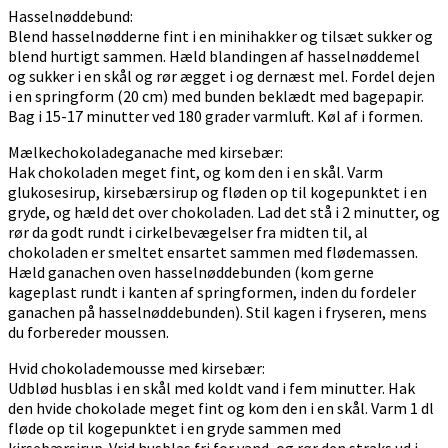
Hasselnøddebund:
Blend hasselnødderne fint i en minihakker og tilsæt sukker og
blend hurtigt sammen. Hæld blandingen af hasselnøddemel
og sukker i en skål og rør ægget i og dernæst mel. Fordel dejen
i en springform (20 cm) med bunden beklædt med bagepapir.
Bag i 15-17 minutter ved 180 grader varmluft. Køl af i formen.
Mælkechokoladeganache med kirsebær:
Hak chokoladen meget fint, og kom den i en skål. Varm
glukosesirup, kirsebærsirup og fløden op til kogepunktet i en
gryde, og hæld det over chokoladen. Lad det stå i 2 minutter, og
rør da godt rundt i cirkelbevægelser fra midten til, al
chokoladen er smeltet ensartet sammen med flødemassen.
Hæld ganachen oven hasselnøddebunden (kom gerne
kageplast rundt i kanten af springformen, inden du fordeler
ganachen på hasselnøddebunden). Stil kagen i fryseren, mens
du forbereder moussen.
Hvid chokolademousse med kirsebær:
Udblød husblas i en skål med koldt vand i fem minutter. Hak
den hvide chokolade meget fint og kom den i en skål. Varm 1 dl
fløde op til kogepunktet i en gryde sammen med
kirsebærsirup. Vrid husblas fri for vand, og rør den straks ud i