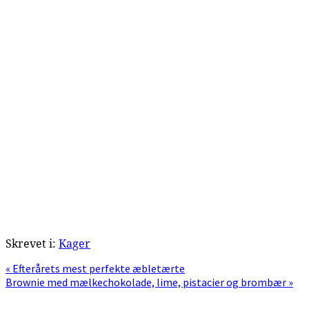
Skrevet i:
Kager
Previous
« Efterårets mest perfekte æbletærte
Post:
Next
Brownie med mælkechokolade, lime, pistacier og brombær »
Post: