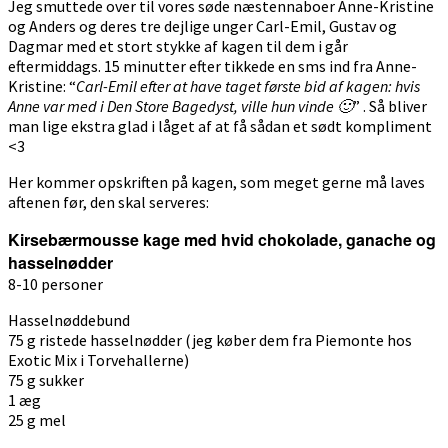
Jeg smuttede over til vores søde næstennaboer Anne-Kristine
og Anders og deres tre dejlige unger Carl-Emil, Gustav og
Dagmar med et stort stykke af kagen til dem i går
eftermiddags. 15 minutter efter tikkede en sms ind fra Anne-
Kristine: “
Carl-Emil efter at have taget første bid af kagen: hvis
Anne var med i Den Store Bagedyst, ville hun vinde 🙂
” . Så bliver
man lige ekstra glad i låget af at få sådan et sødt kompliment
<3
Her kommer opskriften på kagen, som meget gerne må laves
aftenen før, den skal serveres:
Kirsebærmousse kage med hvid chokolade, ganache og
hasselnødder
8-10 personer
Hasselnøddebund
75 g ristede hasselnødder (jeg køber dem fra Piemonte hos
Exotic Mix i Torvehallerne)
75 g sukker
1 æg
25 g mel