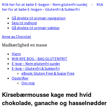
Klik her for at købe E-bogen – Nem glutenfri surdej
-
Klik
her for at købe E-bogen – Glutenfri & Sukkerfri
Gå direkte til primær navigation
Skip til indhold
Gå direkte til primær sidebar
Anne au Chocolat
Madkærlighed en masse
Hjem
MIN NYE BOG – BAG GLUTENFRIT
E-bog – Nem glutenfri surdej
E-bog – Glutenfri & Sukkerfri
eBook: Gluten Free & Sugar Free
Opskrifter
Om mig
Kirsebærmousse kage med hvid
chokolade, ganache og hasselnødder