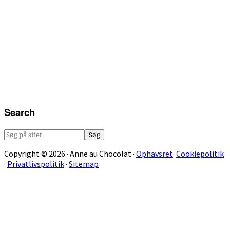
Search
Søg
på
Copyright © 2026 · Anne au Chocolat ·
Ophavsret
·
Cookiepolitik
sitet
·
Privatlivspolitik
·
Sitemap