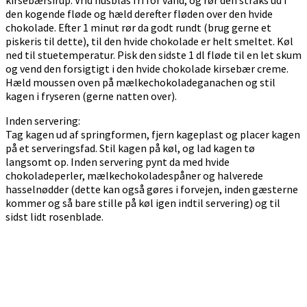
den kogende fløde og hæld derefter fløden over den hvide
chokolade. Efter 1 minut rør da godt rundt (brug gerne et
piskeris til dette), til den hvide chokolade er helt smeltet. Køl
ned til stuetemperatur. Pisk den sidste 1 dl fløde til en let skum
og vend den forsigtigt i den hvide chokolade kirsebær creme.
Hæld moussen oven på mælkechokoladeganachen og stil
kagen i fryseren (gerne natten over).
Inden servering:
Tag kagen ud af springformen, fjern kageplast og placer kagen
på et serveringsfad. Stil kagen på køl, og lad kagen tø
langsomt op. Inden servering pynt da med hvide
chokoladeperler, mælkechokoladespåner og halverede
hasselnødder (dette kan også gøres i forvejen, inden gæsterne
kommer og så bare stille på køl igen indtil servering) og til
sidst lidt rosenblade.