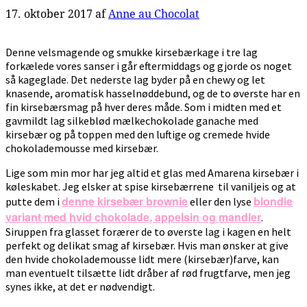
17. oktober 2017
af
Anne au Chocolat
Denne velsmagende og smukke kirsebærkage i tre lag
forkælede vores sanser i går eftermiddags og gjorde os noget
så kageglade. Det nederste lag byder på en chewy og let
knasende, aromatisk hasselnøddebund, og de to øverste har en
fin kirsebærsmag på hver deres måde. Som i midten med et
gavmildt lag silkeblød mælkechokolade ganache med
kirsebær og på toppen med den luftige og cremede hvide
chokolademousse med kirsebær.
Lige som min mor har jeg altid et glas med Amarena kirsebær i
køleskabet. Jeg elsker at spise kirsebærrene til vaniljeis og at
denne kirsebær brownie
blondie
putte dem i
eller den lyse
variant med hvid chokolade, appelsin og mandler
.
Siruppen fra glasset forærer de to øverste lag i kagen en helt
perfekt og delikat smag af kirsebær. Hvis man ønsker at give
den hvide chokolademousse lidt mere (kirsebær)farve, kan
man eventuelt tilsætte lidt dråber af rød frugtfarve, men jeg
synes ikke, at det er nødvendigt.