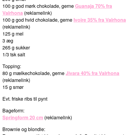
100 g god mørk chokolade, gerne
Guanaja 70% fra
Valrhona
(reklamelink)
100 g god hvid chokolade, gerne
Ivoire 35% fra Valrhona
(reklamelink)
125 g mel
3 æg
265 g sukker
1/3 tsk salt
Topping:
80 g mælkechokolade, gerne
Jivara 40% fra Valrhona
(reklamelink)
15 g smør
Evt. friske ribs til pynt
Bageform:
Springform 20 cm
(reklamelink)
Brownie og blondie: