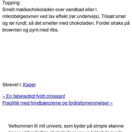
Topping:
Smelt mælkechokoladen over vandbad eller i
mikrobølgeovnen ved lav effekt (rør undervejs). Tilsæt smør
og rør rundt, så det smelter med chokoladen. Fordel straks på
brownien og pynt med ribs.
Skrevet i:
Kager
Previous
« En fabelagtigt fyldt croissant
Post:
Next
Fragilité med hindbærcreme og forårsfornemmelser »
Post:
Primær
Sidebar
Velkommen til mit univers, som byder på simple skønne