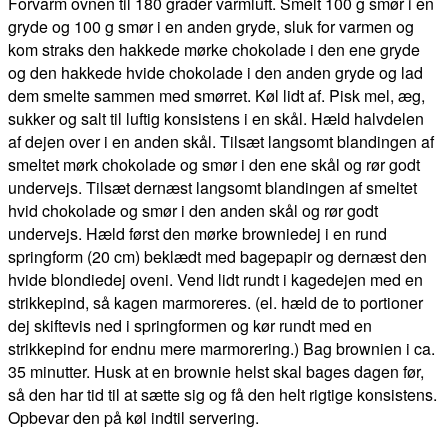
Forvarm ovnen til 180 grader varmluft. Smelt 100 g smør i en
gryde og 100 g smør i en anden gryde, sluk for varmen og
kom straks den hakkede mørke chokolade i den ene gryde
og den hakkede hvide chokolade i den anden gryde og lad
dem smelte sammen med smørret. Køl lidt af. Pisk mel, æg,
sukker og salt til luftig konsistens i en skål. Hæld halvdelen
af dejen over i en anden skål. Tilsæt langsomt blandingen af
smeltet mørk chokolade og smør i den ene skål og rør godt
undervejs. Tilsæt dernæst langsomt blandingen af smeltet
hvid chokolade og smør i den anden skål og rør godt
undervejs. Hæld først den mørke browniedej i en rund
springform (20 cm) beklædt med bagepapir og dernæst den
hvide blondiedej oveni. Vend lidt rundt i kagedejen med en
strikkepind, så kagen marmoreres. (el. hæld de to portioner
dej skiftevis ned i springformen og kør rundt med en
strikkepind for endnu mere marmorering.) Bag brownien i ca.
35 minutter. Husk at en brownie helst skal bages dagen før,
så den har tid til at sætte sig og få den helt rigtige konsistens.
Opbevar den på køl indtil servering.