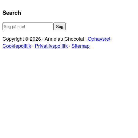
Search
Søg
på
Copyright © 2026 · Anne au Chocolat ·
Ophavsret
·
sitet
Cookiepolitik
·
Privatlivspolitik
·
Sitemap