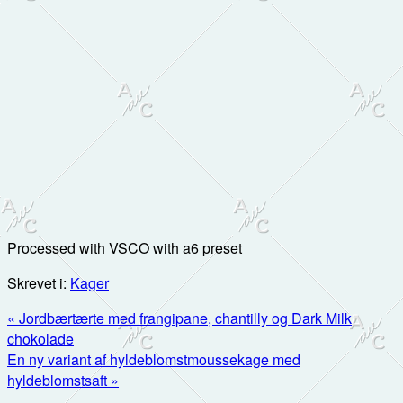
Processed with VSCO with a6 preset
Skrevet i:
Kager
Previous
« Jordbærtærte med frangipane, chantilly og Dark Milk
Post:
chokolade
Next
En ny variant af hyldeblomstmoussekage med
Post:
hyldeblomstsaft »