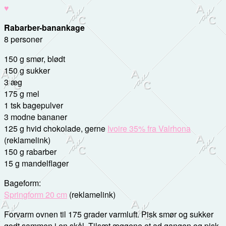
♥
Rabarber-banankage
8 personer
150 g smør, blødt
150 g sukker
3 æg
175 g mel
1 tsk bagepulver
3 modne bananer
125 g hvid chokolade, gerne
Ivoire 35% fra Valrhona
(reklamelink)
150 g rabarber
15 g mandelflager
Bageform:
Springform 20 cm
(reklamelink)
Forvarm ovnen til 175 grader varmluft. Pisk smør og sukker
godt sammen i en skål. Tilsæt æggene et ad gangen og pisk