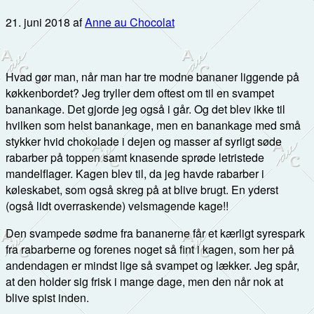
21. juni 2018
af
Anne au Chocolat
Hvad gør man, når man har tre modne bananer liggende på
køkkenbordet? Jeg tryller dem oftest om til en svampet
banankage. Det gjorde jeg også i går. Og det blev ikke til
hvilken som helst banankage, men en banankage med små
stykker hvid chokolade i dejen og masser af syrligt søde
rabarber på toppen samt knasende sprøde letristede
mandelflager. Kagen blev til, da jeg havde rabarber i
køleskabet, som også skreg på at blive brugt. En yderst
(også lidt overraskende) velsmagende kage!!
Den svampede sødme fra bananerne får et kærligt syrespark
fra rabarberne og forenes noget så fint i kagen, som her på
andendagen er mindst lige så svampet og lækker. Jeg spår,
at den holder sig frisk i mange dage, men den når nok at
blive spist inden.