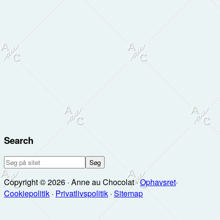
Search
Søg
på
Copyright © 2026 · Anne au Chocolat ·
Ophavsret
·
sitet
Cookiepolitik
·
Privatlivspolitik
·
Sitemap