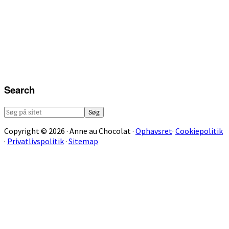
Search
Søg
på
Copyright © 2026 · Anne au Chocolat ·
Ophavsret
·
Cookiepolitik
sitet
·
Privatlivspolitik
·
Sitemap