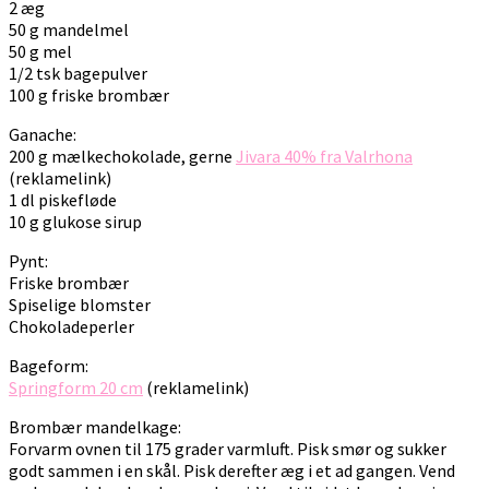
2 æg
50 g mandelmel
50 g mel
1/2 tsk bagepulver
100 g friske brombær
Ganache:
200 g mælkechokolade, gerne
Jivara 40% fra Valrhona
(reklamelink)
1 dl piskefløde
10 g glukose sirup
Pynt:
Friske brombær
Spiselige blomster
Chokoladeperler
Bageform:
Springform 20 cm
(reklamelink)
Brombær mandelkage:
Forvarm ovnen til 175 grader varmluft. Pisk smør og sukker
godt sammen i en skål. Pisk derefter æg i et ad gangen. Vend