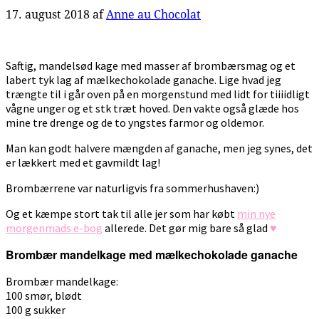
17. august 2018
af
Anne au Chocolat
Saftig, mandelsød kage med masser af brombærsmag og et
labert tyk lag af mælkechokolade ganache. Lige hvad jeg
trængte til i går oven på en morgenstund med lidt for tiiiidligt
vågne unger og et stk træt hoved. Den vakte også glæde hos
mine tre drenge og de to yngstes farmor og oldemor.
Man kan godt halvere mængden af ganache, men jeg synes, det
er lækkert med et gavmildt lag!
Brombærrene var naturligvis fra sommerhushaven:)
Og et kæmpe stort tak til alle jer som har købt
min nye
morgenmads e-bog
allerede. Det gør mig bare så glad
♥
Brombær mandelkage med mælkechokolade ganache
Brombær mandelkage:
100 smør, blødt
100 g sukker