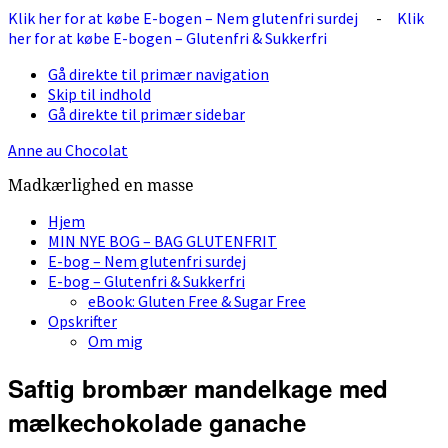
Klik her for at købe E-bogen – Nem glutenfri surdej
-
Klik
her for at købe E-bogen – Glutenfri & Sukkerfri
Gå direkte til primær navigation
Skip til indhold
Gå direkte til primær sidebar
Anne au Chocolat
Madkærlighed en masse
Hjem
MIN NYE BOG – BAG GLUTENFRIT
E-bog – Nem glutenfri surdej
E-bog – Glutenfri & Sukkerfri
eBook: Gluten Free & Sugar Free
Opskrifter
Om mig
Saftig brombær mandelkage med
mælkechokolade ganache