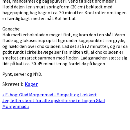
mel, mandelmel og bagepulver i. Vend til sidst brombær i.
Hæld dejen i en smurt springform (20 cm) beklædt med
bagepapir og bag kagen i ca. 30 minutter. Kontroller om kagen
er færdigbagt med en nål. Køl helt af.
Ganache:
Hak mælkechokoladen meget fint, og kom den i en skål. Varm
fløde og glukosesirup op til lige under kogepunktet i en gryde,
og hæld den over chokoladen. Lad det stå i 2 minutter, og rør da
godt rundt i cirkelbevægelser fra midten til, al chokoladen er
smeltet ensartet sammen med fløden. Lad ganachen sætte sig
lidt på køl i ca. 30-45 minutter og fordel da på kagen.
Pynt, server og NYD.
Skrevet i:
Kager
Previous
« E-bog: Glad Morgenmad – Simpelt og Lækkert
Post:
Next
Jeg løfter sløret for alle opskrifterne i e-bogen Glad
Post:
Morgenmad »
Primær
Sidebar