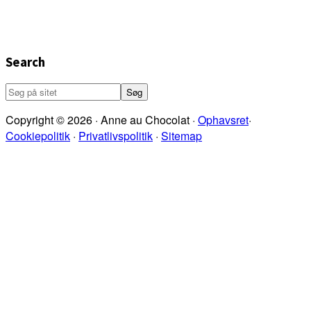
Search
Søg
på
Copyright © 2026 · Anne au Chocolat ·
Ophavsret
·
sitet
Cookiepolitik
·
Privatlivspolitik
·
Sitemap