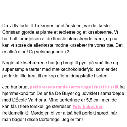
Da vi flyttede til Trekroner for et år siden, var det første
Christian gjorde at plante et æbletræ og et kirsebærtræ. Vi
har haft fornøjelsen af de fineste blomstrende træer, og nu
kan vi spise de allerførste modne kirsebær fra vores træ. Det
er altså stort! Og velsmagende <3
Nogle af kirsebærrene har jeg brugt til pynt på små fine og
super simple tærter med mælkechokoladefyld, som er det
perfekte lille treat til en kop eftermiddagskaffe i solen.
Jeg har brugt
fra
perforerede runde tærteringe i rustfrit stål
hjemmekonditor. De er fra De Buyer og udviklet i samarbejde
med L’École Valrhona. Mine tærteringe er 5,5 cm, men de
kan fås i flere forskellige størrelser.
Følg linket her
(reklamelink). Mørdejen bliver altså helt perfekt sprød, når
man bager i disse tærteringe. Jeg er fan!