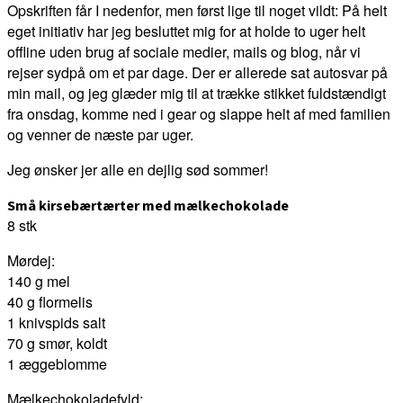
Opskriften får I nedenfor, men først lige til noget vildt: På helt
eget initiativ har jeg besluttet mig for at holde to uger helt
offline uden brug af sociale medier, mails og blog, når vi
rejser sydpå om et par dage. Der er allerede sat autosvar på
min mail, og jeg glæder mig til at trække stikket fuldstændigt
fra onsdag, komme ned i gear og slappe helt af med familien
og venner de næste par uger.
Jeg ønsker jer alle en dejlig sød sommer!
Små kirsebærtærter med mælkechokolade
8 stk
Mørdej:
140 g mel
40 g flormelis
1 knivspids salt
70 g smør, koldt
1 æggeblomme
Mælkechokoladefyld: