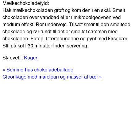
Mælkechokoladefyld:
Hak mælkechokoladen groft og kom den i en skål. Smelt
chokoladen over vandbad eller i mikrobølgeovnen ved
medium effekt. Rør undervejs. Tilsæt smør til den smeltede
chokolade og rør rundt til det er smeltet sammen med
chokoladen. Fordel i tærtebundene og pynt med kirsebær.
Stil på køl i 30 minutter inden servering.
Skrevet i:
Kager
Previous
« Sommerhus chokoladeballade
Post:
Next
Citronkage med marcipan og masser af bær »
Post:
Primær
Sidebar