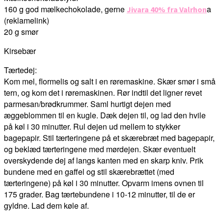
160 g god mælkechokolade, gerne
a
Jivara 40% fra Valrhon
(reklamelink)
20 g smør
Kirsebær
Tærtedej:
Kom mel, flormelis og salt i en røremaskine. Skær smør i små
tern, og kom det i røremaskinen. Rør indtil det ligner revet
parmesan/brødkrummer. Saml hurtigt dejen med
æggeblommen til en kugle. Dæk dejen til, og lad den hvile
på køl i 30 minutter. Rul dejen ud mellem to stykker
bagepapir. Stil tærteringene på et skærebræt med bagepapir,
og beklæd tærteringene med mørdejen. Skær eventuelt
overskydende dej af langs kanten med en skarp kniv. Prik
bundene med en gaffel og stil skærebrættet (med
tærteringene) på køl i 30 minutter. Opvarm imens ovnen til
175 grader. Bag tærtebundene i 10-12 minutter, til de er
gyldne. Lad dem køle af.